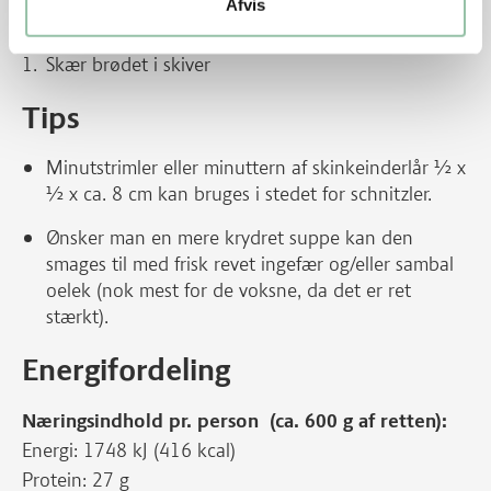
Afvis
Tilbehør
Skær brødet i skiver
Tips
Minutstrimler eller minuttern af skinkeinderlår ½ x
½ x ca. 8 cm kan bruges i stedet for schnitzler.
Ønsker man en mere krydret suppe kan den
smages til med frisk revet ingefær og/eller sambal
oelek (nok mest for de voksne, da det er ret
stærkt).
Energifordeling
Næringsindhold pr. person (ca. 600 g af retten):
Energi: 1748 kJ (416 kcal)
Protein: 27 g