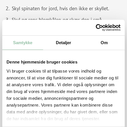
Skyl spinaten for jord, hvis den ikke er skyllet.
Skyl og rens blomkålen og skær den i små
buketter.
Skær stokken i tern.
Samtykke
Detaljer
Om
Skræl gulerødderne.
Skær dem i tynde skiver på skrå.
Denne hjemmeside bruger cookies
Vi bruger cookies til at tilpasse vores indhold og
Skær schnitzlerne i tynde strimler, ½x1x5 cm.
annoncer, til at vise dig funktioner til sociale medier og til
Dup kødet tørt med køkkenrulle og krydr med
at analysere vores trafik. Vi deler også oplysninger om
salt.
din brug af vores hjemmeside med vores partnere inden
for sociale medier, annonceringspartnere og
En wok eller stegegryde varmes op.
analysepartnere. Vores partnere kan kombinere disse
data med andre oplysninger, du har givet dem, eller som
Kom halvdelen af olien i.
de har indsamlet fra din brug af deres tjenester.
Steg halvdelen af kødet ved kraftig varme, lad