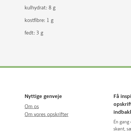
kulhydrat: 8 g
kostfibre: 1 g
fedt: 3 g
Nyttige genveje
Få insp
opskrif
Om os
indbak
Om vores opskrifter
Én gang 
skønt, 