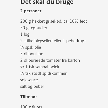
Det skal du bruge
2 personer
200 g hakket grisekød, ca. 10% fedt
50 g ægnudler
1 løg
2 stilke blegselleri eller 1 peberfrugt
½ spsk olie
5 dl bouillon
2 dl purerede tomater fra karton
½-1 tsk sambal oelek
½ tsk stødt spidskommen
sojasauce
salt og peber
Tilbehør
100 g flutes