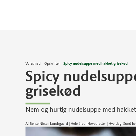
Voresmad
Opskrifter
Spicy nudelsuppe med hakket grisekød
Spicy nudelsupp
grisekød
Nem og hurtig nudelsuppe med hakket g
Af Bente Nissen Lundsgaard | Hele året | Hovedretter | Hverdag, Sund 