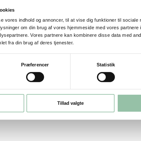
ookies
mpignoner i skiver.
se vores indhold og annoncer, til at vise dig funktioner til sociale
oplysninger om din brug af vores hjemmeside med vores partnere i
ysepartnere. Vores partnere kan kombinere disse data med andr
et fra din brug af deres tjenester.
kket svinekød.
Præferencer
Statistik
ten) med 6 % fedt i det hakkede kød:
Tillad valgte