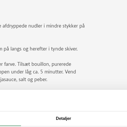
e afdryppede nudler i mindre stykker på
 på langs og herefter i tynde skiver.
ter farve. Tilsæt bouillon, purerede
pen under låg ca. 5 minutter. Vend
asauce, salt og peber.
tomatpuré og ½ dl ekstra bouillon.
Detaljer