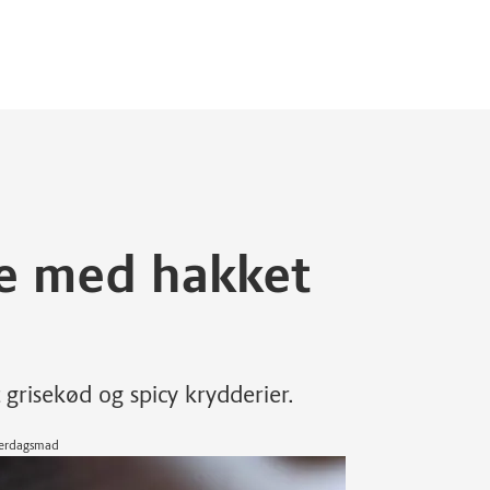
e med hakket
risekød og spicy krydderier.
hverdagsmad