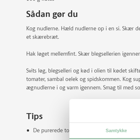
Sådan gør du
Kog nudlerne. Hæld nudlerne op i en si. Skær d
et skærebræt.
Hak løget mellemfint. Skær blegsellerien igennem
Svits løg, blegselleri og kød i olien til kødet skif
tomater, sambal oelek og spidskommen. Kog sup
ægnudlerne i og varm igennem. Smag til med soj
Tips
De purerede tomater kan erstattes af 1½ dl 
Samtykke