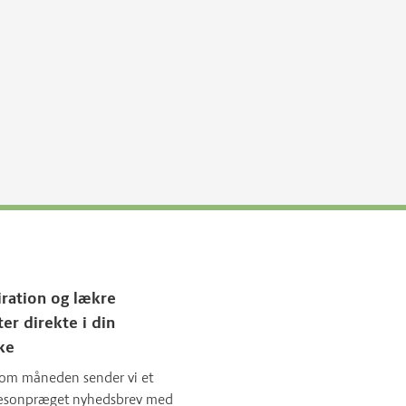
iration og lækre
ter direkte i din
ke
om måneden sender vi et
sæsonpræget nyhedsbrev med