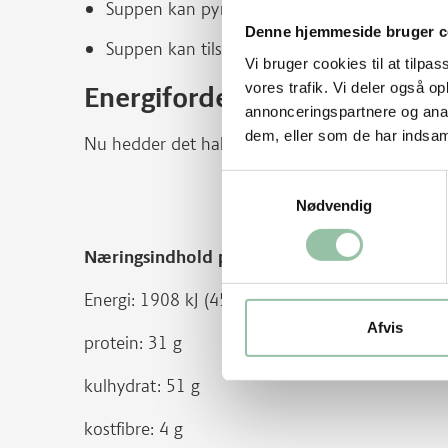
Suppen kan pyntes med hakket persille.
Denne hjemmeside bruger c
Suppen kan tilsættes shitakesvampe eller cha
Vi bruger cookies til at tilpas
vores trafik. Vi deler også 
Energifordeling
annonceringspartnere og anal
dem, eller som de har indsaml
Nu hedder det hakket grisekød. Før hed det ha
Samtykkevalg
Nødvendig
Næringsindhold pr. person (ca. 650 g af ret
Energi: 1908 kJ (454 kcal)
Afvis
protein: 31 g
kulhydrat: 51 g
kostfibre: 4 g