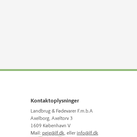
Kontaktoplysninger
Landbrug & Fødevarer F.m.b.A
Axelborg, Axeltorv 3
1609 København V
Mail:
peje@lf.dk
, eller
info@lf.dk