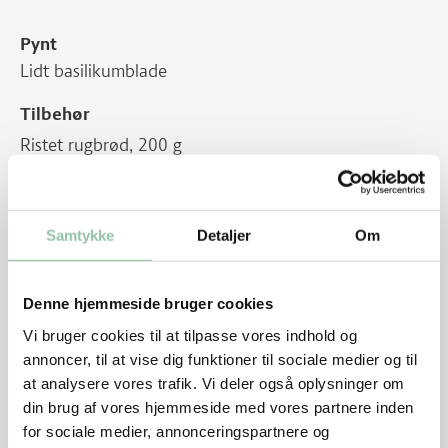
Pynt
Lidt basilikumblade
Tilbehør
Ristet rugbrød, 200 g
Sådan gør du
Samtykke
Detaljer
Om
Skyl tomater.
Skær chorizo i små tern. Svits chorizo på panden i
nogle minutter.
Denne hjemmeside bruger cookies
Vi bruger cookies til at tilpasse vores indhold og
Steg tomaterne sammen med chorizo 4-5 minutter.
annoncer, til at vise dig funktioner til sociale medier og til
Vend dem undervejs.
at analysere vores trafik. Vi deler også oplysninger om
Slå æggene ud til spejlæg på panden sammen med
din brug af vores hjemmeside med vores partnere inden
chorizo og tomaterne.
for sociale medier, annonceringspartnere og