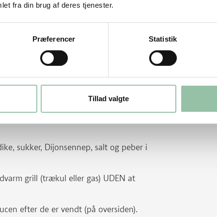
an være i posen.
et fra din brug af deres tjenester.
e benender, så de ikke punkterer posen.
alt tryk.
Præferencer
Statistik
18:00 timer).
de og varm op i kort tid.
.
Tillad valgte
 mandolinjern og riv gulerod og bladselleri.
ike, sukker, Dijonsennep, salt og peber i
varm grill (trækul eller gas) UDEN at
cen efter de er vendt (på oversiden).