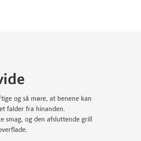
vide
aftige og så møre, at benene kan
t falder fra hinanden.
e smag, og den afsluttende grill
overflade.