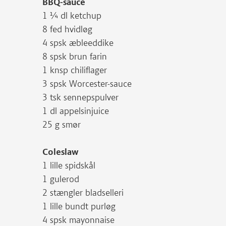
BBQ-sauce
1 ¼ dl ketchup
8 fed hvidløg
4 spsk æbleeddike
8 spsk brun farin
1 knsp chiliflager
3 spsk Worcester-sauce
3 tsk sennepspulver
1 dl appelsinjuice
25 g smør
Coleslaw
1 lille spidskål
1 gulerod
2 stængler bladselleri
1 lille bundt purløg
4 spsk mayonnaise