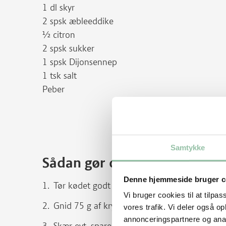
1 dl skyr
2 spsk æbleeddike
½ citron
2 spsk sukker
1 spsk Dijonsennep
1 tsk salt
Peber
Samtykke
Sådan gør du
Denne hjemmeside bruger c
Tør kødet godt af.
Vi bruger cookies til at tilpas
Gnid 75 g af krydderblandingen ind i kødet på
vores trafik. Vi deler også 
annonceringspartnere og anal