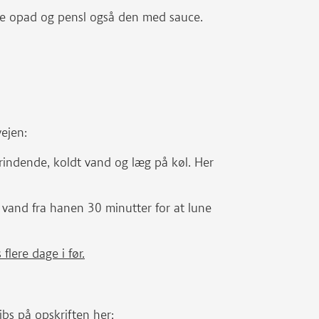
de opad og pensl også den med sauce.
vejen:
rindende, koldt vand og læg på køl. Her
 vand fra hanen 30 minutter for at lune
lere dage i før.
ibs på opskriften her: