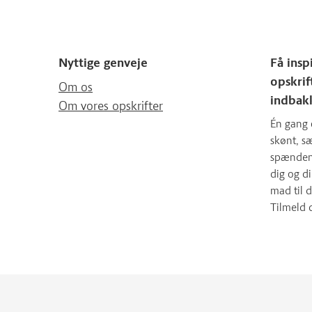
Nyttige genveje
Få insp
opskrif
Om os
indbak
Om vores opskrifter
Én gang 
skønt, 
spændende
dig og d
mad til d
Tilmeld 