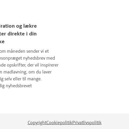
iration og lækre
ter direkte i din
ke
om måneden sender vi et
sæsonpræget nyhedsbrev med
 opskrifter, der vil inspirerer
in madlavning, om du laver
ig selv eller til mange.
dig nyhedsbrevet
Copyright
Cookiepolitik
Privatlivspolitik