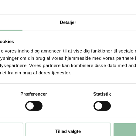
mp, tyksteg eller flanksteak)
Detaljer
ookies
se vores indhold og annoncer, til at vise dig funktioner til sociale
oplysninger om din brug af vores hjemmeside med vores partnere i
ysepartnere. Vores partnere kan kombinere disse data med andr
et fra din brug af deres tjenester.
Præferencer
Statistik
Tillad valgte
 ristes på en varm pande i olivenolien.