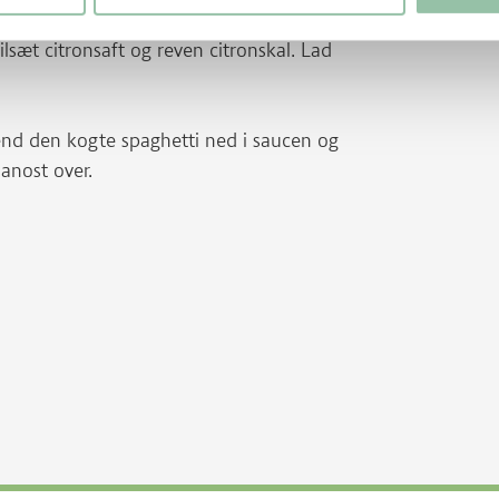
ilsæt citronsaft og reven citronskal. Lad
Vend den kogte spaghetti ned i saucen og
sanost over.