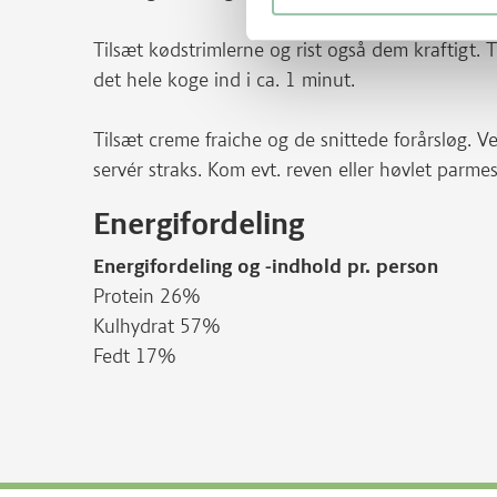
Tilsæt kødstrimlerne og rist også dem kraftigt. T
det hele koge ind i ca. 1 minut.
Tilsæt creme fraiche og de snittede forårsløg. 
servér straks. Kom evt. reven eller høvlet parme
Energifordeling
Energifordeling og -indhold pr. person
Protein 26%
Kulhydrat 57%
Fedt 17%