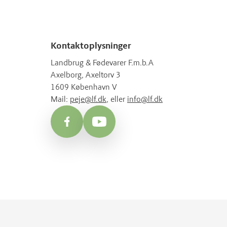
Kontaktoplysninger
Landbrug & Fødevarer F.m.b.A
Axelborg, Axeltorv 3
1609 København V
Mail:
peje@lf.dk
, eller
info@lf.dk
Facebook
YouTube