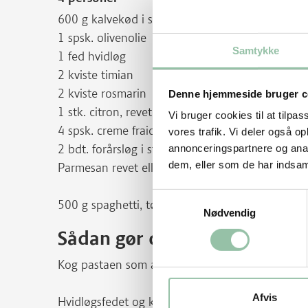
600 g kalvekød i strimler (skåret af inderlår, klu
1 spsk. olivenolie
Samtykke
1 fed hvidløg
2 kviste timian
2 kviste rosmarin
Denne hjemmeside bruger c
1 stk. citron, revet skal af og saften af den halve
Vi bruger cookies til at tilpas
4 spsk. creme fraiche 38%
vores trafik. Vi deler også 
2 bdt. forårsløg i strimler
annonceringspartnere og anal
dem, eller som de har indsaml
Parmesan revet eller høvlet
Samtykkevalg
500 g spaghetti, tørret
Nødvendig
Sådan gør du
Kog pastaen som anvist på emballagen.
Afvis
Hvidløgsfedet og krydderurterne hakkes groft og