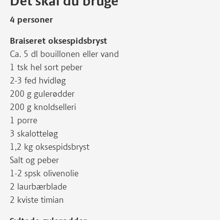
Det skal du bruge
4 personer
Braiseret oksespidsbryst
Ca. 5 dl bouillonen eller vand
1 tsk hel sort peber
2-3 fed hvidløg
200 g gulerødder
200 g knoldselleri
1 porre
3 skalotteløg
1,2 kg oksespidsbryst
Salt og peber
1-2 spsk olivenolie
2 laurbærblade
2 kviste timian