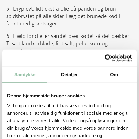
Dryp evt. lidt ekstra olie på panden og brun
spidsbrystet på alle sider. Læg det brunede kød i
fadet med grøntsager.
Hæld fond eller vandet over kødet så det dækker.
Tilsæt laurbærblade, lidt salt, peberkorn og
timiankviste.
Dæk fadet til og sæt det i ovnen i ca. 2-4 timer.
Tjek det efter 2-3 timer, kødet skal slippe af sig selv
Samtykke
Detaljer
Om
når man stikker i det med en lille spids kniv eller
stegenål. Spæd evt. til med væske under braiseringen,
kødet skal være dækket hele tiden.
Denne hjemmeside bruger cookies
Lad kødet køle af i braiseringsvæsken, så det ikke
Vi bruger cookies til at tilpasse vores indhold og
bliver tørt. Opbevar det i køleskabet hvor det kan
annoncer, til at vise dig funktioner til sociale medier og til
holde sig 4-5 dage.
at analysere vores trafik. Vi deler også oplysninger om
din brug af vores hjemmeside med vores partnere inden
Syltede gulerødder
for sociale medier, annonceringspartnere og