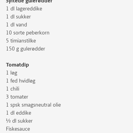
Syltede gulerødder
1 dl lagereddike
1 dl sukker
1 dl vand
10 sorte peberkorn
5 timianstilke
150 g gulerødder
Tomatdip
1 løg
1 fed hvidløg
1 chili
3 tomater
1 spsk smagsneutral olie
1 dl eddike
½ dl sukker
Fiskesauce