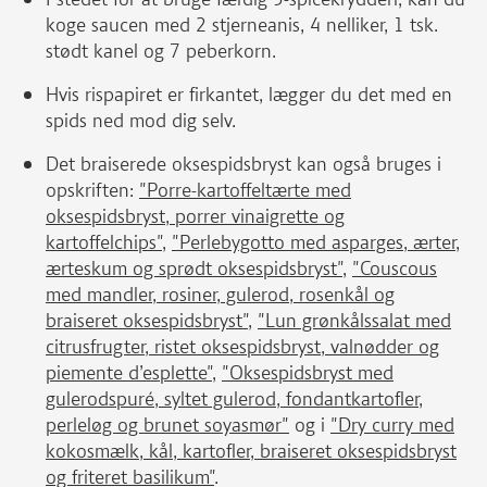
koge saucen med 2 stjerneanis, 4 nelliker, 1 tsk.
stødt kanel og 7 peberkorn.
Hvis rispapiret er firkantet, lægger du det med en
spids ned mod dig selv.
Det braiserede oksespidsbryst kan også bruges i
opskriften:
"Porre-kartoffeltærte med
oksespidsbryst, porrer vinaigrette og
kartoffelchips"
,
"Perlebygotto med asparges, ærter,
ærteskum og sprødt oksespidsbryst"
,
"Couscous
med mandler, rosiner, gulerod, rosenkål og
braiseret oksespidsbryst"
,
"Lun grønkålssalat med
citrusfrugter, ristet oksespidsbryst, valnødder og
piemente d’esplette"
,
"Oksespidsbryst med
gulerodspuré, syltet gulerod, fondantkartofler,
perleløg og brunet soyasmør"
og i
"Dry curry med
kokosmælk, kål, kartofler, braiseret oksespidsbryst
og friteret basilikum"
.