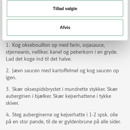
Jævn saucen med kartoffelmel, kog op under
omrøring og smag til med fiskesauce.
Tillad valgte
Drys peanuts i saucen.
Afvis
Glaceret spidsbryst og grønt
Kog oksebouillon op med farin, sojasauce,
stjerneanis, nelliker, kanel og peberkorn i en gryde.
Lad det koge ind til det halve.
Jævn saucen med kartoffelmel og kog saucen op
igen.
Skær oksespidsbrystet i mundrette stykker. Skær
auberginen i bjælker. Skær kejserhattene i tykke
skiver.
Steg auberginerne og kejserhatte i 1-2 spsk. olie
på en stor pande, til de er gyldenbrune på alle sider.