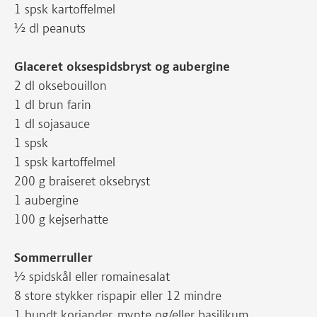
1 spsk kartoffelmel
½ dl peanuts
Glaceret oksespidsbryst og aubergine
2 dl oksebouillon
1 dl brun farin
1 dl sojasauce
1 spsk
1 spsk kartoffelmel
200 g braiseret oksebryst
1 aubergine
100 g kejserhatte
Sommerruller
½ spidskål eller romainesalat
8 store stykker rispapir eller 12 mindre
1 bundt koriander, mynte og/eller basilikum