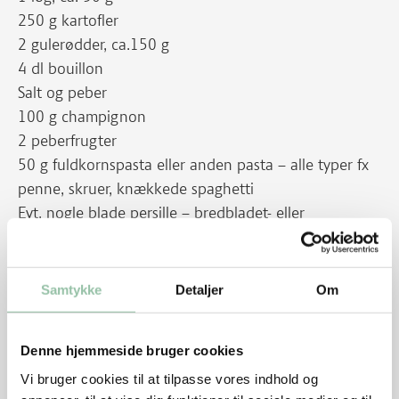
250 g kartofler
2 gulerødder, ca.150 g
4 dl bouillon
Salt og peber
100 g champignon
2 peberfrugter
50 g fuldkornspasta eller anden pasta – alle typer fx
penne, skruer, knækkede spaghetti
Evt. nogle blade persille – bredbladet- eller
kruspersille
Sådan gør du
Samtykke
Detaljer
Om
Kom det hakkede kød i en varm gryde. Vend kødet til
det skiller og ændrer farve. Tilsæt paprika og
Denne hjemmeside bruger cookies
tomatkoncentrat. Tilsæt løg i tern. Tilsæt kartofler i
Vi bruger cookies til at tilpasse vores indhold og
rustikke stykker og gulerødder i skiver samt bouillon,