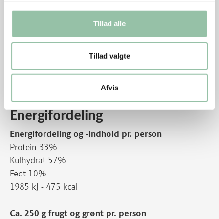
Du kan vælge grøntsager efter lyst, sæson og hvad
Tillad alle
der er i grøntsags skuffen eller i fryseren. De kan
være i tern, stave, skiver eller hele. Jo større
stykker, jo længere tid skal de koge for at blive
Tillad valgte
møre.
Du kan vælge ris, nudler, bulgur, hele korn i stedet
Afvis
for pasta. Se efter rester i skabe og skuffer.
Energifordeling
Energifordeling og -indhold pr. person
Protein 33%
Kulhydrat 57%
Fedt 10%
1985 kJ - 475 kcal
Ca. 250 g frugt og grønt pr. person