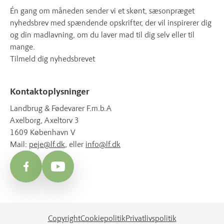
Én gang om måneden sender vi et skønt, sæsonpræget
nyhedsbrev med spændende opskrifter, der vil inspirerer dig
og din madlavning, om du laver mad til dig selv eller til
mange.
Tilmeld dig nyhedsbrevet
Kontaktoplysninger
Landbrug & Fødevarer F.m.b.A
Axelborg, Axeltorv 3
1609 København V
Mail:
peje@lf.dk
, eller
info@lf.dk
Facebook
YouTube
Copyright
Cookiepolitik
Privatlivspolitik