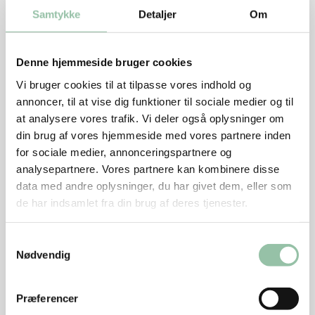
Samtykke
Detaljer
Om
Hak løg og hvidløg fint.
Skær chilien igennem på langs, fjern kernerne og
Denne hjemmeside bruger cookies
skær frugtkødet i små tern.
Vi bruger cookies til at tilpasse vores indhold og
Hak persillen groft.
annoncer, til at vise dig funktioner til sociale medier og til
at analysere vores trafik. Vi deler også oplysninger om
Bland avocado, tomater, løg, hvidløg, chili og
din brug af vores hjemmeside med vores partnere inden
persille i en skål.
for sociale medier, annonceringspartnere og
Tilsæt saften af ½ lime og olie.
analysepartnere. Vores partnere kan kombinere disse
data med andre oplysninger, du har givet dem, eller som
Smag til med salt, peber og evt. mere limesaft.
de har indsamlet fra din brug af deres tjenester.
Kødet
Samtykkevalg
Dup schnitzlerne tørre med køkkenrulle.
Nødvendig
Krydr med salt og peber.
Præferencer
Varm olien på en pande ved god varme.