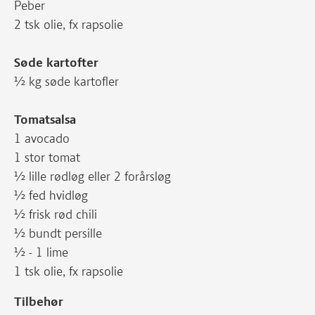
Peber
2 tsk olie, fx rapsolie
Søde kartofter
½ kg søde kartofler
Tomatsalsa
1 avocado
1 stor tomat
½ lille rødløg eller 2 forårsløg
½ fed hvidløg
½ frisk rød chili
½ bundt persille
½ - 1 lime
1 tsk olie, fx rapsolie
Tilbehør