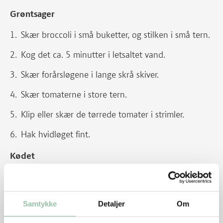
Grøntsager
Skær broccoli i små buketter, og stilken i små tern.
Kog det ca. 5 minutter i letsaltet vand.
Skær forårsløgene i lange skrå skiver.
Skær tomaterne i store tern.
Klip eller skær de tørrede tomater i strimler.
Hak hvidløget fint.
Kødet
Dup schnitzlerne tørre med køkkenrulle.
Krydr med salt og peber.
Samtykke
Detaljer
Om
Lad smørret blive gyldent på en pande ved kraftig