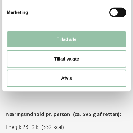
Tips
Marketing
Frisk basilikum tilsættes lige før servering.
Retten kan laves med dåsetomater, men væden
skal hældes fra, ellers bliver grøntsagspastaen for
Tillad alle
fugtig.
Energifordeling
Tillad valgte
Nu hedder det schnitzel af inderlår fra gris. Tidligere
Afvis
hed udskæringen skinkeschnitzel af inderlår fra svin.
Næringsindhold pr. person (ca. 595 g af retten):
Energi: 2319 kJ (552 kcal)