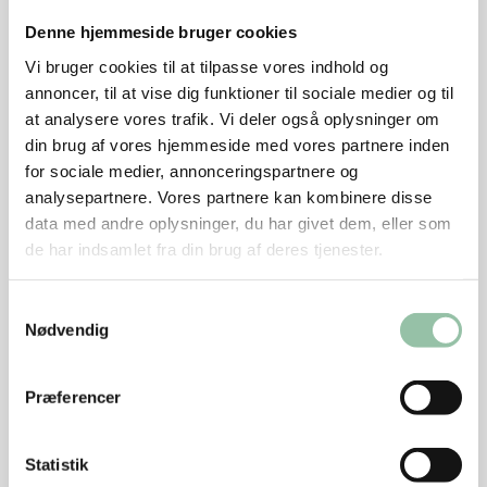
varme.
Denne hjemmeside bruger cookies
Brun hurtigt schnitzlerne på begge sider.
Vi bruger cookies til at tilpasse vores indhold og
annoncer, til at vise dig funktioner til sociale medier og til
Skru ned til middelvarme, og steg dem færdige,
at analysere vores trafik. Vi deler også oplysninger om
1½-2 minutter på hver side.
din brug af vores hjemmeside med vores partnere inden
Grøntsager, fortsat
for sociale medier, annonceringspartnere og
analysepartnere. Vores partnere kan kombinere disse
Svits tørrede tomater, forårsløg, tomater og hvidløg
data med andre oplysninger, du har givet dem, eller som
2 minutter i en gryde i olien.
de har indsamlet fra din brug af deres tjenester.
Krydr med salt og peber samt basilikum, hvis der
Samtykkevalg
bruges tørret basilikum.
Nødvendig
Lad det simre under låg 3-4 minutter.
Præferencer
Anret tomatblanding og broccoli på et fad
sammen med afdryppet båndpasta, og pynt med
friskhakket basilikum eller persille.
Statistik