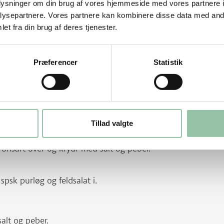
oplysninger om din brug af vores hjemmeside med vores partnere i
ysepartnere. Vores partnere kan kombinere disse data med andr
et fra din brug af deres tjenester.
Præferencer
Statistik
ynde både og kog dem i en gryde med vand
Tillad valgte
ronsaft over og krydr med salt og peber.
 spsk purløg og feldsalat i.
alt og peber.