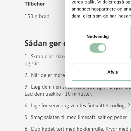
vores trafik. Vi deler også 
Tilbehør
annonceringspartnere og anal
150 g brød
dem, eller som de har indsaml
Samtykkevalg
Nødvendig
Sådan gør du
Skrab eller skrub kartoflerne, skær dem i t
og salt.
Afvis
Når de er møre, hældes vandet fra.
Læg dem i en skål. Hæld olie og ½-1 spsk cit
Lad dem trække i 10 minutter.
Lige før servering vendes fintsnittet rødløg, 2
Smag salaten til med limesaft, salt og peber.
Dup kødet tørt med køkkenrulle. Krydr med s