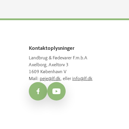
Kontaktoplysninger
Landbrug & Fødevarer F.m.b.A
Axelborg, Axeltorv 3
1609 København V
Mail:
peje@lf.dk
, eller
info@lf.dk
Facebook
YouTube