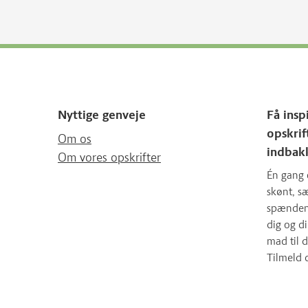
Nyttige genveje
Få insp
opskrif
Om os
indbak
Om vores opskrifter
Én gang 
skønt, 
spændende
dig og d
mad til d
Tilmeld 