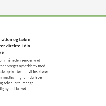
iration og lækre
ter direkte i din
ke
om måneden sender vi et
sæsonpræget nyhedsbrev med
 opskrifter, der vil inspirerer
in madlavning, om du laver
ig selv eller til mange.
dig nyhedsbrevet