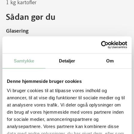
1 kg kartofler
Sådan gør du
Glasering
Svits hele løg og svampe i olie i en gryde.
Tilsæt rødvin og lad det koge op. Tilsæt brun farin
Samtykke
Detaljer
Om
og lidt salt og kog til rødvinen begynder at blive tyk
og lægger sig om løg og svampe.
Det tager ca. 15 minutter.
Denne hjemmeside bruger cookies
Vi bruger cookies til at tilpasse vores indhold og
Rør honning med fintrevet skal af en halv citron,
annoncer, til at vise dig funktioner til sociale medier og til
knuste/hakkede grønne peberkorn og lidt frisk
at analysere vores trafik. Vi deler også oplysninger om
hakket timian.
din brug af vores hjemmeside med vores partnere inden
for sociale medier, annonceringspartnere og
Kødet
analysepartnere. Vores partnere kan kombinere disse
Dup schnitzlerne tørre med køkkenrulle.
data med andre oplysninger, du har givet dem, eller som