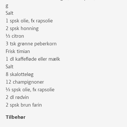
g
Salt
1 spsk olie, fx rapsolie
2 spsk honning
½ citron
3 tsk grønne peberkorn
Frisk timian
1 dl kaffefløde eller mælk
Salt
8 skalotteløg
12 champignoner
½ spsk olie, fx rapsolie
2 dl rødvin
2 spsk brun farin
Tilbehør