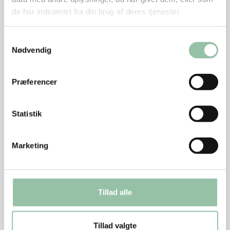
de har indsamlet fra din brug af deres tjenester.
Krydr med salt.
Varm olien på en pande ved god varme.
Samtykkevalg
Nødvendig
Brun hurtigt schnitzlerne på hver side.
Skru ned til middel varme og steg dem 1 minut på
Præferencer
hver side.
Smør den ene side af schnitzlerne med
Statistik
honningblandingen.
Marketing
Vend derefter schnitzlerne forsigtig på panden,
sørg for at panden ikke er for varm og steg 1 minut.
Tag kødet af panden.
Tillad alle
Kom kaffefløde på panden til sauce. Smag til med
salt.
Tillad valgte