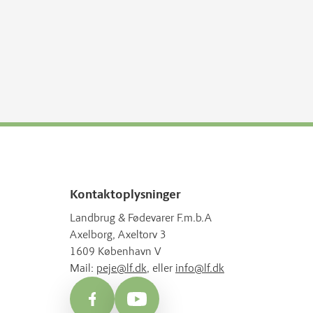
Kontaktoplysninger
Landbrug & Fødevarer F.m.b.A
Axelborg, Axeltorv 3
1609 København V
Mail:
peje@lf.dk
, eller
info@lf.dk
Facebook
YouTube