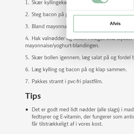
Skær kyllingekødet i tynde skiver.
Steg bacon på pande og lad det dryppe af p
Afvis
Bland mayonnaise med yoghurt, karry, salt og
Hak valnødder og selleri i meget små stykk
mayonnaise/yoghurt-blandingen.
Skær bollen igennem, læg salat på og fordel
Læg kylling og bacon på og klap sammen.
Pakkes stramt i pvc-fri plastfilm.
Tips
Det er godt med lidt nødder (alle slags) i m
fedtsyrer og E-vitamin, der fungerer som antio
får tilstrækkeligt af i vores kost.