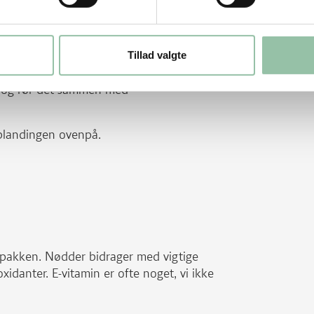
å fedtsugende papir.
Tillad valgte
 peber.
er og rør det sammen med
 blandingen ovenpå.
adpakken. Nødder bidrager med vigtige
xidanter. E-vitamin er ofte noget, vi ikke