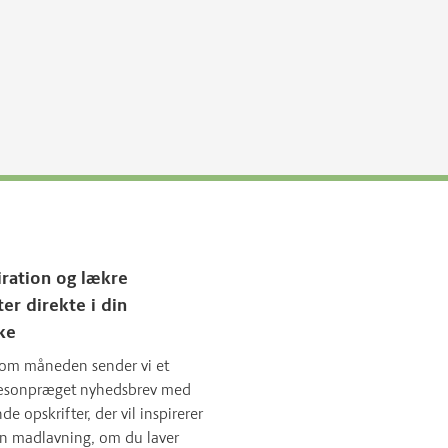
iration og lækre
ter direkte i din
ke
om måneden sender vi et
sæsonpræget nyhedsbrev med
 opskrifter, der vil inspirerer
in madlavning, om du laver