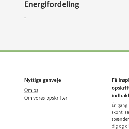
Energifordeling
-
Nyttige genveje
Få insp
opskrif
Om os
indbak
Om vores opskrifter
Én gang 
skønt, 
spændende
dig og d