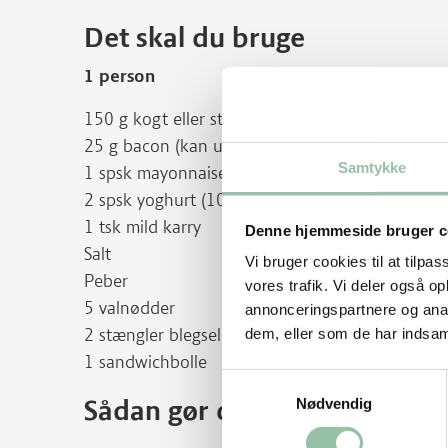
Det skal du bruge
1 person
150 g kogt eller stegt kylling (eller kalkun - ger
25 g bacon (kan udelades)
Samtykke
1 spsk mayonnaise
2 spsk yoghurt (10%)
1 tsk mild karry
Denne hjemmeside bruger c
Salt
Vi bruger cookies til at tilpas
Peber
vores trafik. Vi deler også 
5 valnødder
annonceringspartnere og anal
2 stængler blegselleri (eller agurk)
dem, eller som de har indsaml
1 sandwichbolle
Samtykkevalg
Sådan gør du
Nødvendig