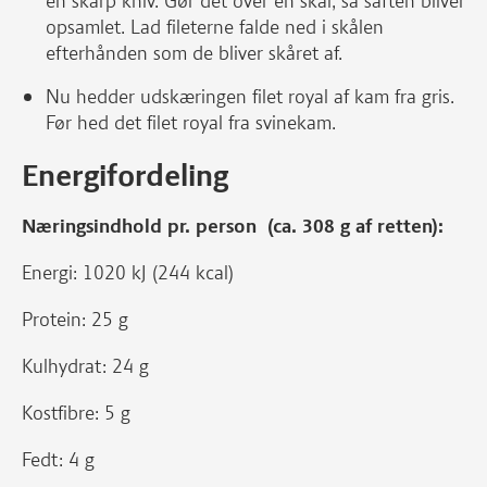
en skarp kniv. Gør det over en skål, så saften bliver
opsamlet. Lad fileterne falde ned i skålen
efterhånden som de bliver skåret af.
Nu hedder udskæringen filet royal af kam fra gris.
Før hed det filet royal fra svinekam.
Energifordeling
Næringsindhold pr. person (ca. 308 g af retten):
Energi: 1020 kJ (244 kcal)
Protein: 25 g
Kulhydrat: 24 g
Kostfibre: 5 g
Fedt: 4 g