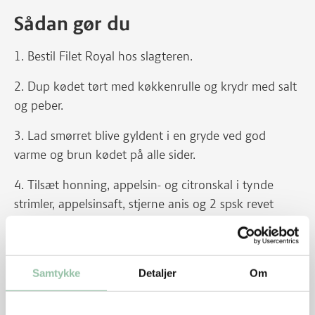
Sådan gør du
1. Bestil Filet Royal hos slagteren.
2. Dup kødet tørt med køkkenrulle og krydr med salt
og peber.
3. Lad smørret blive gyldent i en gryde ved god
varme og brun kødet på alle sider.
4. Tilsæt honning, appelsin- og citronskal i tynde
strimler, appelsinsaft, stjerne anis og 2 spsk revet
ingefær.
5. Læg låg på og skru ned til svag varme og steg ca.
30 minutter. Vend kødet 2-4 gange under
Samtykke
Detaljer
Om
stegningen. Bruges stegetermometer skal
centrumtemperaturen være 60 grader.