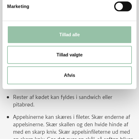
Marketing
4. Anret kødet med salat, broccoli og klementinbåde.
Dryp marinaden over.
Tips
Tillad alle
I stedet for filet royal kan bruges mørbrad mignon
eller kam uden fedtkant fra gris.
Tillad valgte
Kødet kan være koldt og laves dagen i forvejen.
Afvis
Der kan serveres brød til, og så er det en
frokostret til fire.
Rester af kødet kan fyldes i sandwich eller
pitabrød.
Appelsinerne kan skæres i fileter. Skær enderne af
appelsinerne. Skær skallen og den hvide hinde af
med en skarp kniv. Skær appelsinfileterne ud med