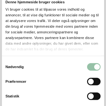
Denne hjemmeside bruger cookies
6. Tag kødet op af gryden og læg det på en
Vi bruger cookies til at tilpasse vores indhold og
tallerken.
annoncer, til at vise dig funktioner til sociale medier og til
at analysere vores trafik. Vi deler også oplysninger om
7. Kog marinaden godt igennem.
din brug af vores hjemmeside med vores partnere inden
for sociale medier, annonceringspartnere og
8. Si marinaden over i en skål og smag til med
analysepartnere. Vores partnere kan kombinere disse
honning og citronsaft.
data med andre oplysninger, du har givet dem, eller som
de har indsamlet fra din brug af deres tjenester.
Salat
1. Skyl og slyng spinatbladene.
Samtykkevalg
Nødvendig
2. Del broccolien i buketter og kom dem i kogende,
letsaltet vand i 2-3 minutter. Læg dem straks i iskoldt
Præferencer
vand , lad dem afkøle og derefter dryppe af.
3. Del klementinerne i både og skær kødet i tynde
Statistik
skiver