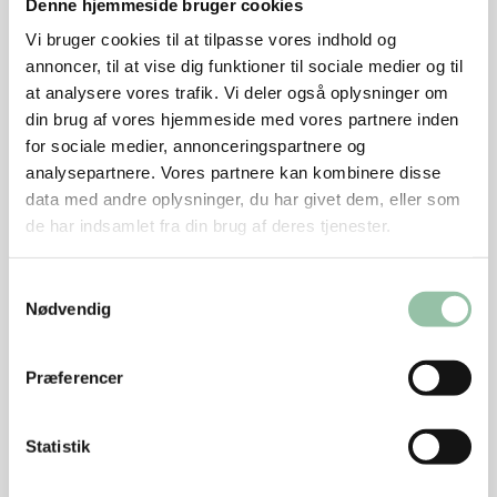
Denne hjemmeside bruger cookies
Skær agurk i skrå skiver.
Vi bruger cookies til at tilpasse vores indhold og
annoncer, til at vise dig funktioner til sociale medier og til
Skær bønnerne i 5 cm lange stykker.
at analysere vores trafik. Vi deler også oplysninger om
Skær lime i både.
din brug af vores hjemmeside med vores partnere inden
for sociale medier, annonceringspartnere og
Bland kødet med limeblandingen, mynte,
analysepartnere. Vores partnere kan kombinere disse
koriander, blendet ris og løg. Smag det til.
data med andre oplysninger, du har givet dem, eller som
de har indsamlet fra din brug af deres tjenester.
Anret det på salaten og pynt med agurk, bønner,
æg, flæskesvær og lime.
Samtykkevalg
Energifordeling
Nødvendig
Nu hedder udskæringen hakket grisekød. Før hed det
Præferencer
hakket svinekød.
Statistik
Næringsindhold pr. person (ca. 815 g af retten).