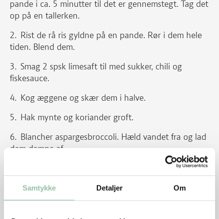
pande i ca. 5 minutter til det er gennemstegt. Tag det
op på en tallerken.
Rist de rå ris gyldne på en pande. Rør i dem hele
tiden. Blend dem.
Smag 2 spsk limesaft til med sukker, chili og
fiskesauce.
Kog æggene og skær dem i halve.
Hak mynte og koriander groft.
Blancher aspargesbroccoli. Hæld vandet fra og lad
dem dampe af.
Del salaten i blade. Riv evt. nogle af dem i grove
stykker.
Samtykke
Detaljer
Om
Skær løget igennem på langs og derefter i tynde
strimler.