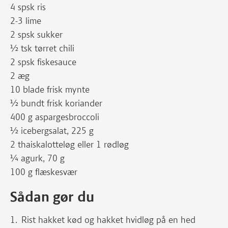
4 spsk ris
2-3 lime
2 spsk sukker
½ tsk tørret chili
2 spsk fiskesauce
2 æg
10 blade frisk mynte
½ bundt frisk koriander
400 g aspargesbroccoli
½ icebergsalat, 225 g
2 thaiskalotteløg eller 1 rødløg
¼ agurk, 70 g
100 g flæskesvær
Sådan gør du
Rist hakket kød og hakket hvidløg på en hed