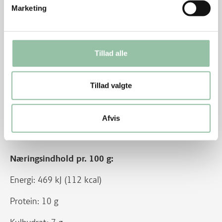
Marketing
Hakket grisekød 6 % fedt:
Energi: 3821 kJ (913 kcal)
Protein: 84 g
Tillad alle
Kulhydrat: 53 g
Tillad valgte
Kostfibre: 14 g
Fedt: 37 g
Afvis
Næringsindhold pr. 100 g:
Energi: 469 kJ (112 kcal)
Protein: 10 g