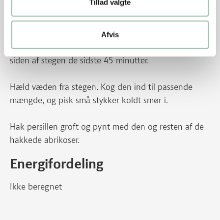
Tillad valgte
videre i 1½ - 2 timer.
Skær rodfrugterne i grove stykker. Bland dem med
Afvis
olie, salt, peber og krydderier. Læg dem i fadet ved
siden af stegen de sidste 45 minutter.
Hæld væden fra stegen. Kog den ind til passende
mængde, og pisk små stykker koldt smør i.
Hak persillen groft og pynt med den og resten af de
hakkede abrikoser.
Energifordeling
Ikke beregnet