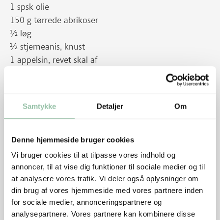
1 spsk olie
150 g tørrede abrikoser
½ løg
½ stjerneanis, knust
1 appelsin, revet skal af
salt og peber
3½ dl rødvin
Samtykke
Detaljer
Om
Rodfrugter:
½ kg kartofler
½ kg gulerødder
Denne hjemmeside bruger cookies
½ kg pastinak
Vi bruger cookies til at tilpasse vores indhold og
½ kg persillerod eller selleri
annoncer, til at vise dig funktioner til sociale medier og til
2 tsk olivenolie
at analysere vores trafik. Vi deler også oplysninger om
din brug af vores hjemmeside med vores partnere inden
1 tsk timian
for sociale medier, annonceringspartnere og
1 tsk paprika
analysepartnere. Vores partnere kan kombinere disse
50 g smør