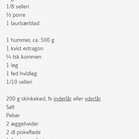
1/8 selleri
½ porre
1 laurbærblad
1 hummer, ca. 500 g
1 kvist estragon
¼ tsk kommen
1 løg
1 fed hvidløg
1/10 selleri
200 g skinkekød, fx
inderlår
eller
yderlår
Salt
Peber
2 æggehvider
2 dl piskefløde