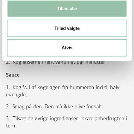
Tillad alle
Tillad valgte
Linser
Sæt linserne i blød i rigeligt, koldt vand nogle
Afvis
timer i forvejen.
Kog linserne i rent vand i et par minutter.
Sauce
Kog ½ l af kogelagen fra hummeren ind til halv
mængde.
Smag på den. Den må ikke blive for salt.
Tilsæt de øvrige ingredienser - skær peberfrugten i
tern.