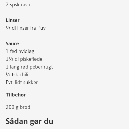
2 spsk rasp
Linser
½ dl linser fra Puy
Sauce
1 fed hvidløg
1½ dl piskefløde
1 lang rød peberfrugt
¼ tsk chili
Evt. lidt sukker
Tilbehør
200 g brød
Sådan gør du