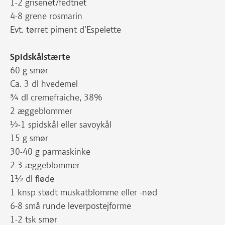
1-2 grisenet/fedtnet
4-8 grene rosmarin
Evt. tørret piment d'Espelette
Spidskålstærte
60 g smør
Ca. 3 dl hvedemel
¾ dl cremefraiche, 38%
2 æggeblommer
½-1 spidskål eller savoykål
15 g smør
30-40 g parmaskinke
2-3 æggeblommer
1½ dl fløde
1 knsp stødt muskatblomme eller -nød
6-8 små runde leverpostejforme
1-2 tsk smør