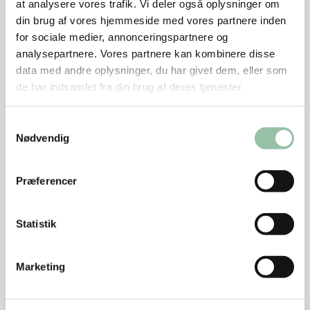
at analysere vores trafik. Vi deler også oplysninger om
Rul dejen ud i ½ cm's tykkelse.
din brug af vores hjemmeside med vores partnere inden
Læg dejen i forme smurt med smør og drysset
for sociale medier, annonceringspartnere og
med rasp.
analysepartnere. Vores partnere kan kombinere disse
data med andre oplysninger, du har givet dem, eller som
Kom spidskålen i formene og hæld
de har indsamlet fra din brug af deres tjenester.
æggeblandingen over.
Bag dem i ovnen ved 225-250 grader i ca. 15
Samtykkevalg
minutter.
Nødvendig
Skru ned til 175 grader og bag i yderligere ca. 10
Præferencer
minutter til de er gyldne og sprøde udvendige, og
æggemassen er stivnet inde i tærterne.
Statistik
Vend dem evt. ud af formen de sidste 10
minutter af bagetiden - se foto.
Marketing