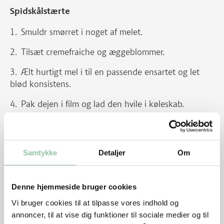
Spidskålstærte
Smuldr smørret i noget af melet.
Tilsæt cremefraiche og æggeblommer.
Ælt hurtigt mel i til en passende ensartet og let
blød konsistens.
Pak dejen i film og lad den hvile i køleskab.
Skær spidskålen i tern eller strimler.
Svits kålen i smør på en pande.
Samtykke
Detaljer
Om
Tilsæt spegeskinke i tern og smag til med salt og
peber.
Denne hjemmeside bruger cookies
Bland æggeblommer og fløde og krydr med
Vi bruger cookies til at tilpasse vores indhold og
muskat.
annoncer, til at vise dig funktioner til sociale medier og til