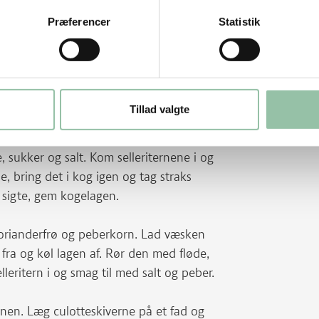
Præferencer
Statistik
yl æblerne, skær dem i kvarte og fjern
Tillad valgte
tern der passer til sellerien.
 sukker og salt. Kom selleriternene i og
, bring det i kog igen og tag straks
n sigte, gem kogelagen.
rianderfrø og peberkorn. Lad væsken
e fra og køl lagen af. Rør den med fløde,
eritern i og smag til med salt og peber.
 ovnen. Læg culotteskiverne på et fad og