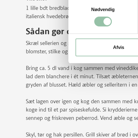
Samtykkevalg
1 lille bdt bredbladet persille
Nødvendig
italiensk hvedebrød
Sådan gør du
Skræl sellerien og skær den i meget små tern. Sk
Afvis
blomster, stilke og kernehuse. Skær æblebådene i 
Bring ca. 5 dl vand i kog sammen med vineddike,
lad dem blanchere i ét minut. Tilsæt æbleternene
gryden af blusset. Hæld æbler og selleritern i e
Sæt lagen over igen og kog den sammen med ko
koge ind til et par spiseskefulde. Si krydderiern
sennep og friskreven peberrod. Vend æble og sell
Skyl, tør og hak persillen. Grill skiver af brød i