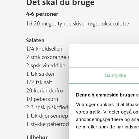
Det skal du bruge
4-6 personer
16-20 meget tynde skiver røget okseculotte
Salaten
1/4 knoldselleri
2 små coxorange æbler
2 spsk vineddike
1 tsk sukker
Samtykke
1/2 tsk salt
20 korianderfrø
Denne hjemmeside bruger c
10 peberkorn
Vi bruger cookies til at tilpas
2-3 spsk piskefløde
vores trafik. Vi deler også 
1 tsk dijonsennep
annonceringspartnere og anal
1 stykke peberrod
dem, eller som de har indsaml
Tilbehør