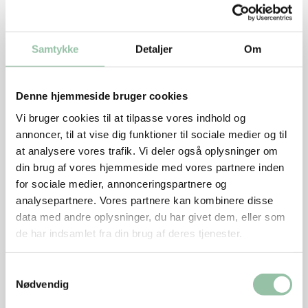
Skær grøntsagerne i ret store stykker.
Samtykke
Detaljer
Om
Varm olien i en rummelig gryde, svits grøntsagerne
heri.
Læg skinken i gryden og fordel grøntsagerne
Denne hjemmeside bruger cookies
omkring den.
Vi bruger cookies til at tilpasse vores indhold og
annoncer, til at vise dig funktioner til sociale medier og til
Tilsæt krydderurter og de hele peberkorn.
at analysere vores trafik. Vi deler også oplysninger om
Hæld rødvin og bouillon ved.
din brug af vores hjemmeside med vores partnere inden
for sociale medier, annonceringspartnere og
Læg låg på og lad retten koge ved svag varme i ca.
analysepartnere. Vores partnere kan kombinere disse
1 time. Vend kødet efter 30 minutter. Tag kødet op.
data med andre oplysninger, du har givet dem, eller som
de har indsamlet fra din brug af deres tjenester.
Si suppen og kog den ind uden låg 4-5 minutter.
Afmål ca. ½ l til sauce.
Samtykkevalg
Nødvendig
Jævn let med majsstivelse og smag til med