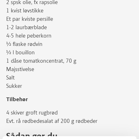
2 spsk olie, fx rapsolie
1 kvist løvstikke
Et par kviste persille
1-2 laurbærblade
4-5 hele peberkorn
½ flaske rødvin
½ l bouillon
1 dåse tomatkoncentrat, 70 g
Majsstivelse
Salt
Sukker
Tilbehør
4 skiver groft rugbrød
Evt. rå rødbedesalat af 200 g rødbeder
Sådan gør du