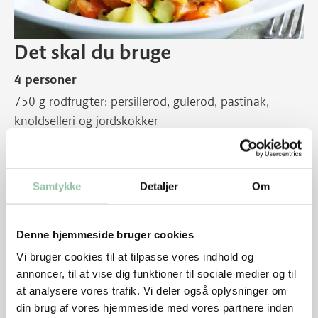
Det skal du bruge
4 personer
750 g rodfrugter: persillerod, gulerod, pastinak,
knoldselleri og jordskokker
1 spsk olie
2 hakkede løg
20 g friskhakket ingefær
Samtykke
Detaljer
Om
1 udkernet, finthakket rød chili
2 fed knust hvidløg
1 tsk karry
Denne hjemmeside bruger cookies
1 dåse kokosmælk
Vi bruger cookies til at tilpasse vores indhold og
Evt. grøntbouillon
annoncer, til at vise dig funktioner til sociale medier og til
at analysere vores trafik. Vi deler også oplysninger om
Salt og peber
din brug af vores hjemmeside med vores partnere inden
Frisk koriander