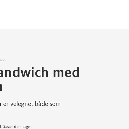
acon
sandwich med
n
m er velegnet både som
d, Gæster, 6 om dagen