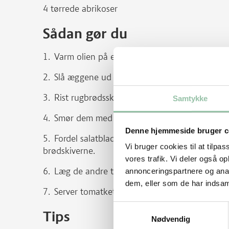
4 tørrede abrikoser
Sådan gør du
Varm olien på en pande.
Slå æggene ud på panden og steg spejlæg.
Rist rugbrødsskiverne på en brødrister.
Samtykke
Smør dem med mayonnaise.
Denne hjemmeside bruger c
Fordel salatblade, æg, bacon, tomat i skiver o
Vi bruger cookies til at tilpas
brødskiverne.
vores trafik. Vi deler også 
Læg de andre to brødskiver løst over.
annonceringspartnere og anal
dem, eller som de har indsaml
Server tomatketchup til.
Samtykkevalg
Tips
Nødvendig