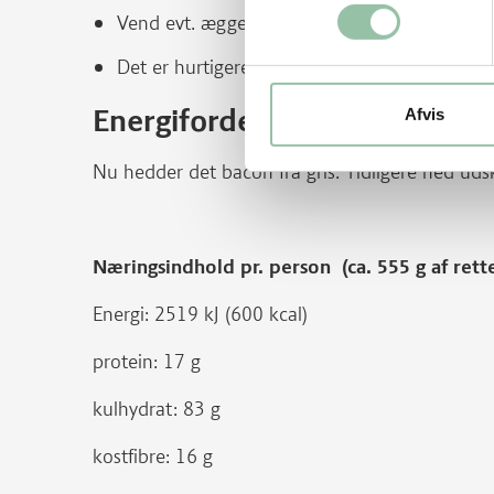
Vend evt. æggene og steg spejlæggene på den
Det er hurtigere end at hente en pizza.
Energifordeling
Afvis
Nu hedder det bacon fra gris. Tidligere hed uds
Næringsindhold pr. person (ca. 555 g af rett
Energi: 2519 kJ (600 kcal)
protein: 17 g
kulhydrat: 83 g
kostfibre: 16 g