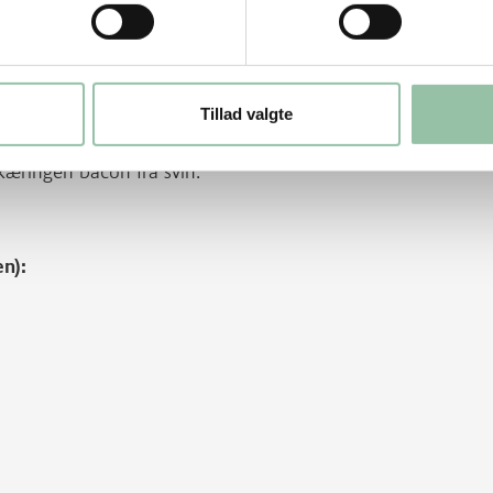
 anden side. Så de bliver up side down.
Tillad valgte
kæringen bacon fra svin.
en):