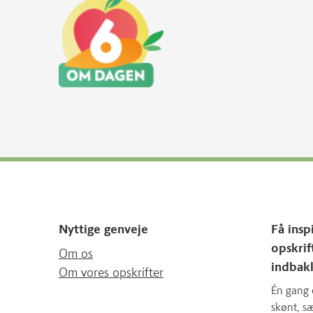
Nyttige genveje
Få insp
opskrif
Om os
indbak
Om vores opskrifter
Én gang 
skønt, 