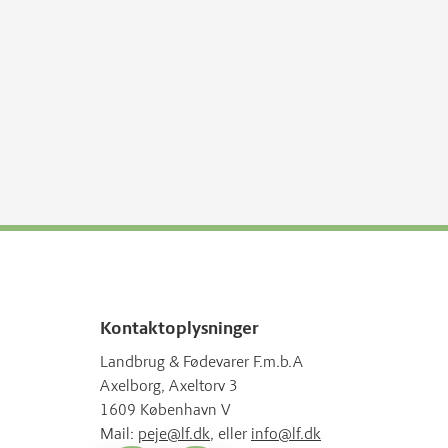
Kontaktoplysninger
Landbrug & Fødevarer F.m.b.A
Axelborg, Axeltorv 3
1609 København V
Mail:
peje@lf.dk
, eller
info@lf.dk