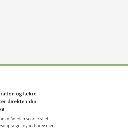
iration og lækre
ter direkte i din
ke
om måneden sender vi et
sæsonpræget nyhedsbrev med