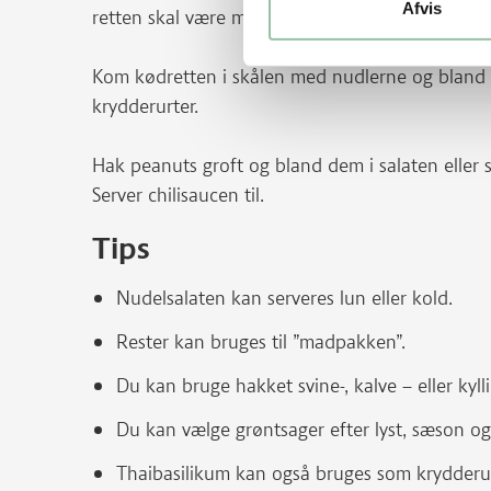
Afvis
retten skal være mere krydret, tilsæt chili til sids
Kom kødretten i skålen med nudlerne og bland d
krydderurter.
Hak peanuts groft og bland dem i salaten eller se
Server chilisaucen til.
Tips
Nudelsalaten kan serveres lun eller kold.
Rester kan bruges til ”madpakken”.
Du kan bruge hakket svine-, kalve – eller kyl
Du kan vælge grøntsager efter lyst, sæson og
Thaibasilikum kan også bruges som krydderu