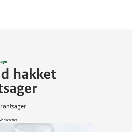
sager
ed hakket
tsager
grøntsager
Slankeretter