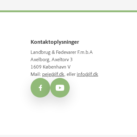
Kontaktoplysninger
Landbrug & Fødevarer F.m.b.A
Axelborg, Axeltorv 3
1609 København V
Mail:
peje@lf.dk
, eller
info@lf.dk
Facebook
YouTube