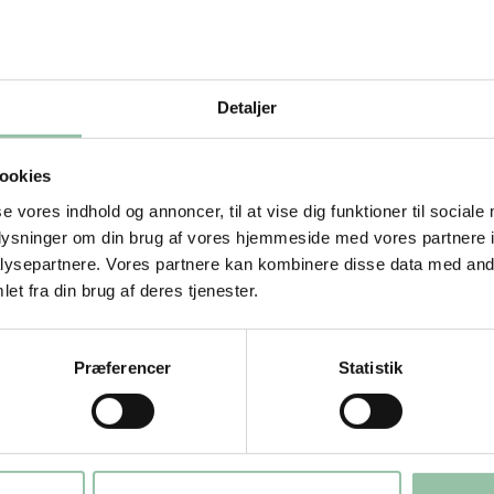
Detaljer
 i vandet. Sluk for gryden, sæt den til
ookies
er til de er møre. Hæld dem i en si, og
se vores indhold og annoncer, til at vise dig funktioner til sociale
stor skål.
oplysninger om din brug af vores hjemmeside med vores partnere i
ysepartnere. Vores partnere kan kombinere disse data med andr
et i tynde både eller små tern, skær kålen
et fra din brug af deres tjenester.
nge stykker, skær peberfrugten i tynde
 og hak den fint.
Præferencer
Statistik
e varm. Tilsæt kødet og vend det, til det
g steg nogle minutter ved stærk varme.
peberfrugt, chilisauce og 4-5 spsk
d retten stege 3-4 minutter mere. Hvis