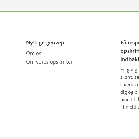
Nyttige genveje
Få insp
opskrif
Om os
indbak
Om vores opskrifter
Én gang 
skønt, 
spændende
dig og d
mad til d
Tilmeld 