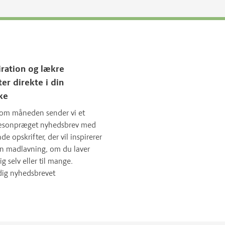
iration og lækre
ter direkte i din
ke
om måneden sender vi et
sæsonpræget nyhedsbrev med
 opskrifter, der vil inspirerer
in madlavning, om du laver
ig selv eller til mange.
dig nyhedsbrevet