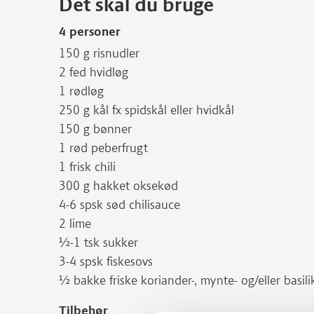
Det skal du bruge
4 personer
150 g risnudler
2 fed hvidløg
1 rødløg
250 g kål fx spidskål eller hvidkål
150 g bønner
1 rød peberfrugt
1 frisk chili
300 g hakket oksekød
4-6 spsk sød chilisauce
2 lime
½-1 tsk sukker
3-4 spsk fiskesovs
½ bakke friske koriander-, mynte- og/eller basi
Tilbehør