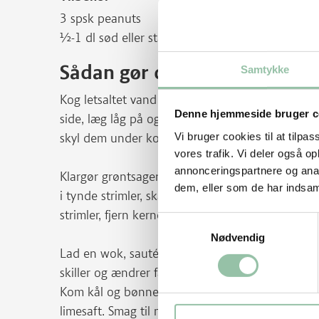
3 spsk peanuts
½-1 dl sød eller stærk chilisauce
Sådan gør du
Samtykke
Kog letsaltet vand i en bred gryde. Læg nudlerne
Denne hjemmeside bruger c
side, læg låg på og lad nudlerne stå ca. 5 minutt
Vi bruger cookies til at tilpas
skyl dem under koldt vand. Stil dem til side i en 
vores trafik. Vi deler også 
annonceringspartnere og anal
Klargør grøntsagerne: Hak hvidløg fint, skær løg
dem, eller som de har indsaml
i tynde strimler, skær evt. bønnerne i 3-5 cm la
strimler, fjern kerner og mellemvægge på chilien
Samtykkevalg
Nødvendig
Lad en wok, sautérpande eller en dyb pande bliv
skiller og ændrer farve. Tilsæt hvidløg og løg o
Kom kål og bønner i under omrøring og dernæst 
limesaft. Smag til med sukker og fiskesovs og la