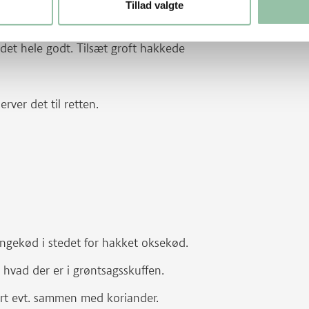
Tillad valgte
t.
et hele godt. Tilsæt groft hakkede
rver det til retten.
lingekød i stedet for hakket oksekød.
 hvad der er i grøntsagsskuffen.
rt evt. sammen med koriander.