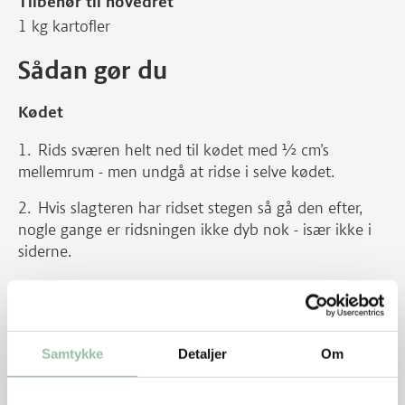
Tilbehør til hovedret
1 kg kartofler
Sådan gør du
Kødet
Rids sværen helt ned til kødet med ½ cm's
mellemrum - men undgå at ridse i selve kødet.
Hvis slagteren har ridset stegen så gå den efter,
nogle gange er ridsningen ikke dyb nok - især ikke i
siderne.
Kom groft salt, knækkede laurbærblade, nelliker
og peberkorn ned mellem alle sværene.
Læg stegen på en rist i bradepanden, så sværen
Samtykke
Detaljer
Om
ligger så lige som muligt.
Sæt bradepanden med stegen midt i en en kold