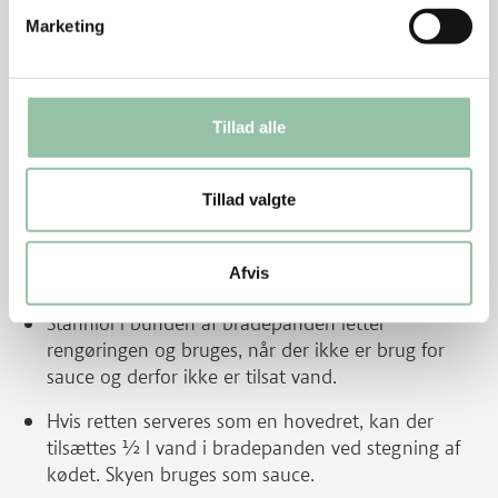
Smag til med salt og peber og pynt med persille
Marketing
ved servering.
Tilbehør til frokostret
Skær rugbrødet i skiver
Tillad alle
Tilbehør til hovedret
Tillad valgte
Kog kartoflerne
Tips
Afvis
Stanniol i bunden af bradepanden letter
rengøringen og bruges, når der ikke er brug for
sauce og derfor ikke er tilsat vand.
Hvis retten serveres som en hovedret, kan der
tilsættes ½ l vand i bradepanden ved stegning af
kødet. Skyen bruges som sauce.