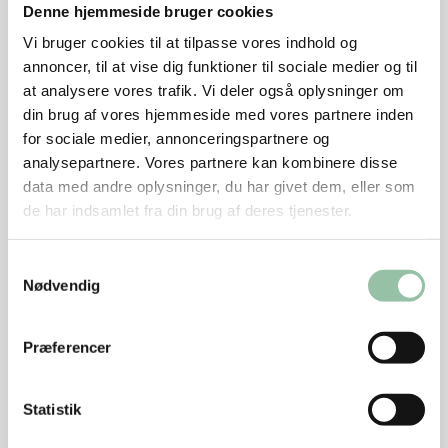
Denne hjemmeside bruger cookies
ovn.
Vi bruger cookies til at tilpasse vores indhold og
Tænd ovnen på 200 grader og lad stegen stå i ca.
annoncer, til at vise dig funktioner til sociale medier og til
1½ time, til kødet er gennemstegt.
at analysere vores trafik. Vi deler også oplysninger om
din brug af vores hjemmeside med vores partnere inden
Skulle sværen ikke være helt sprød, så brun stegen
for sociale medier, annonceringspartnere og
efter ved 250 grader.
analysepartnere. Vores partnere kan kombinere disse
data med andre oplysninger, du har givet dem, eller som
Kødet kan serveres varmt eller koldt.
de har indsamlet fra din brug af deres tjenester.
Rødløgskompot
Samtykkevalg
Pil rødløgene og hak dem groft.
Nødvendig
Kom løgene i en gryde med rødvin, eddike,
honning og stjerneanis og lad det koge ved middel
Præferencer
varme til de begynder at mørne og lagen forsvinder
ind til en næsten sirupsagtig konsistens. Det tager
30-40 minutter.
Statistik