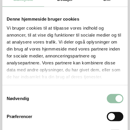
Læg dem i ét lag på bagepladen ved siden af
ribbensstegen - gerne på bagepapir eller i et stort fad.
Denne hjemmeside bruger cookies
Når ribbensstegen har stegt i ca. 45 minutter
Vi bruger cookies til at tilpasse vores indhold og
stilles rodfrugterne i ovnen 30 - 40 minutter til de er
annoncer, til at vise dig funktioner til sociale medier og til
gyldne og møre.
at analysere vores trafik. Vi deler også oplysninger om
Stik i dem med en kniv for at mærke, om de er
din brug af vores hjemmeside med vores partnere inden
møre.
for sociale medier, annonceringspartnere og
analysepartnere. Vores partnere kan kombinere disse
Ribbenssteg, fortsat
data med andre oplysninger, du har givet dem, eller som
de har indsamlet fra din brug af deres tjenester.
Ribbensstegen er mør efter ca. 1½ time i ovnen,
Hvis den ikke er sprød, så tag rodfrugterne ud og
Samtykkevalg
skru op på 250 grader, til sværen er sprød.
Nødvendig
Hold øje med den, da sværen hurtigt kan blive
brændt.
Præferencer