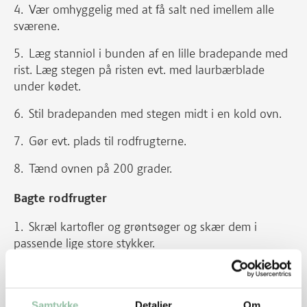
Vær omhyggelig med at få salt ned imellem alle
sværene.
Læg stanniol i bunden af en lille bradepande med
rist. Læg stegen på risten evt. med laurbærblade
under kødet.
Stil bradepanden med stegen midt i en kold ovn.
Gør evt. plads til rodfrugterne.
Tænd ovnen på 200 grader.
Bagte rodfrugter
Skræl kartofler og grøntsøger og skær dem i
passende lige store stykker.
Vend dem i lidt olie, salt, peber og evt.
laurbærblade.
Samtykke
Detaljer
Om