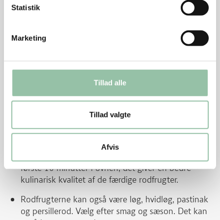
Tips
Statistik
Stanniol i bunden af bradepanden letter
rengøringen og bruges, når der ikke er brug for
Marketing
sauce. Hvis man vil have sauce hældes der ca. 5 dl
vand i bradepanden inden stegning. Efter stegning
sies skyen, skummes for fedt og jævnes med
sovsejævner. Smages til og tilsættes evt. kulør.
Tillad alle
Gem halvdelen af ribbensstegen til madpakken fx
som ribbenstegssandwich og til biksemad til
Tillad valgte
aftensmad evt. med en rest rodfrugter og spejlæg.
Afvis
Læg evt. stanniol over kartofler og rodfrugter de
første 10 minutter i ovnen, det giver en bedre
kulinarisk kvalitet af de færdige rodfrugter.
Rodfrugterne kan også være løg, hvidløg, pastinak
og persillerod. Vælg efter smag og sæson. Det kan