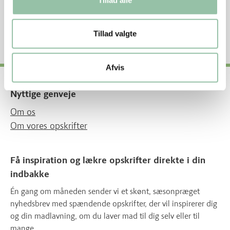
Kulhydrat 53%
Fedt 28%
1200 kJ – 300 kcal
Tillad valgte
Afvis
Nyttige genveje
Om os
Om vores opskrifter
Få inspiration og lækre opskrifter direkte i din
indbakke
Én gang om måneden sender vi et skønt, sæsonpræget
nyhedsbrev med spændende opskrifter, der vil inspirerer dig
og din madlavning, om du laver mad til dig selv eller til
mange.