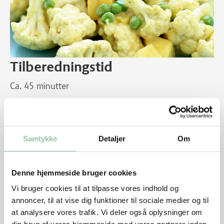
Tilberedningstid
Ca. 45 minutter
Det skal du bruge
4 personer
Samtykke
Detaljer
Om
1 blomkålshoved
400 g fine ærter
1 mango
Denne hjemmeside bruger cookies
3 dl drænet yoghurt, 10%
Vi bruger cookies til at tilpasse vores indhold og
1 tsk karry
annoncer, til at vise dig funktioner til sociale medier og til
2 spsk mango-chutney
at analysere vores trafik. Vi deler også oplysninger om