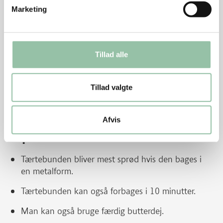
Bag quichen sprød og gylden i 20-25 minutter.
Marketing
Afkøl tærten på en rist.
Pynt
Tillad alle
Pynt med basilikumblade.
Tillad valgte
Tilbehør
Server med en blandet grøn salat.
Afvis
Tips
Tærtebunden bliver mest sprød hvis den bages i
en metalform.
Tærtebunden kan også forbages i 10 minutter.
Man kan også bruge færdig butterdej.