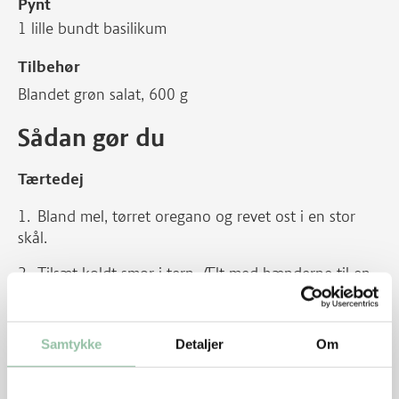
Pynt
1 lille bundt basilikum
Tilbehør
Blandet grøn salat, 600 g
Sådan gør du
Tærtedej
Bland mel, tørret oregano og revet ost i en stor
skål.
Tilsæt koldt smør i tern. Ælt med hænderne til en
dej.
Pisk ægget sammen og ælt det i dejen. Tilsæt evt.
Samtykke
Detaljer
Om
1-2 spsk vand, hvis dejen ikke vil samles.
Sæt dejen i køleskab i 30 minutter.