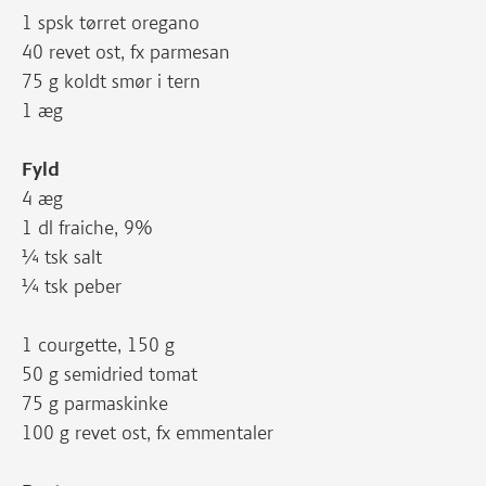
1 spsk tørret oregano
40 revet ost, fx parmesan
75 g koldt smør i tern
1 æg
Fyld
4 æg
1 dl fraiche, 9%
¼ tsk salt
¼ tsk peber
1 courgette, 150 g
50 g semidried tomat
75 g parmaskinke
100 g revet ost, fx emmentaler