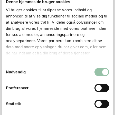
Denne hjemmeside bruger cookies
Tænd ovnen på 200 grader.
Vi bruger cookies til at tilpasse vores indhold og
annoncer, til at vise dig funktioner til sociale medier og til
Rul dejen ud på et melstrøet bord til en cirkel på
at analysere vores trafik. Vi deler også oplysninger om
ca. 30 cm i diameter.
din brug af vores hjemmeside med vores partnere inden
Kom dejen i tærteformen og prik den med en
for sociale medier, annonceringspartnere og
gaffel.
analysepartnere. Vores partnere kan kombinere disse
data med andre oplysninger, du har givet dem, eller som
Fyld
de har indsamlet fra din brug af deres tjenester.
Pisk æg, fraiche, salt og peber sammen.
Samtykkevalg
Hæld æggeblandingen i tærteformen.
Nødvendig
Skyl courgette og skær den i skiver.
Præferencer
Læg courgetteskiver, semidried tomat og strimler
af skinke ned i æggeblandingen.
Statistik
Drys med revet ost.