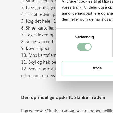
2. Skræl selleri, rødbeder og gulerødder og skær
Vi bruger cookies til at tilpas
3. Læg grøntsagerne i bunden af en gryde og l
vores trafik. Vi deler også 
annonceringspartnere og anal
4. Tilsæt rødvin, peberkorn, nelliker og laurbær
dem, eller som de har indsaml
5. Kog det hele i 1 time under tætsluttende låg
6. Skræl kartofler, skær dem i mindre stykker o
Samtykkevalg
7. Tag skinken op og befri den for nettet.
Nødvendig
8. Smag saucen til med salt, sukker og peber.
9. Jævn suppen.
10. Mos kartoflerne med smør og mælk og smag 
11. Skyl og hak persillen.
Afvis
12. Server porc au vin med 1-2 skiver skinke på 
urter samt et drys persille på toppen.
Den oprindelige opskrift: Skinke i rødvin
Ingredienser: Skinke, rødløg, selleri, peber, nelli