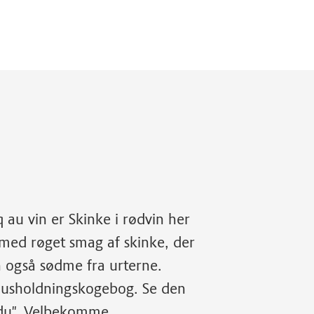
 au vin er Skinke i rødvin her
t med røget smag af skinke, der
n også sødme fra urterne.
 husholdningskogebog. Se den
 du". Velbekomme.