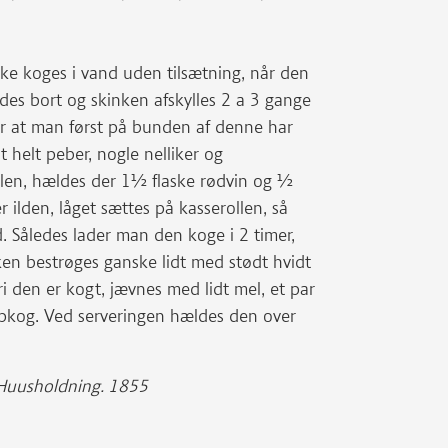
ke koges i vand uden tilsætning, når den
des bort og skinken afskylles 2 a 3 gange
ter at man først på bunden af denne har
dt helt peber, nogle nelliker og
llen, hældes der 1½ flaske rødvin og ½
 ilden, låget sættes på kasserollen, så
. Således lader man den koge i 2 timer,
ken bestrøges ganske lidt med stødt hvidt
i den er kogt, jævnes med lidt mel, et par
opkog. Ved serveringen hældes den over
r Huusholdning. 1855