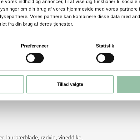
 dem i stave eller både.
se vores indhold og annoncer, til at vise dig funktioner til sociale
æg skinke ovenpå.
oplysninger om din brug af vores hjemmeside med vores partnere i
ysepartnere. Vores partnere kan kombinere disse data med andr
blade.
et fra din brug af deres tjenester.
 ved svag varme.
g kog dem møre til mos.
Præferencer
Statistik
mosen til med salt.
Tillad valgte
hver tallerken, kartoffelmos, sauce og
ker, laurbærblade, rødvin, vineddike,