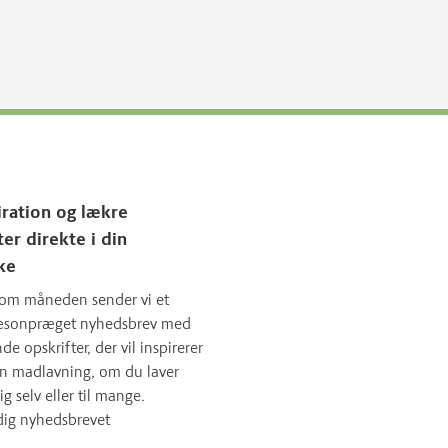
iration og lækre
ter direkte i din
ke
om måneden sender vi et
sæsonpræget nyhedsbrev med
 opskrifter, der vil inspirerer
in madlavning, om du laver
ig selv eller til mange.
dig nyhedsbrevet