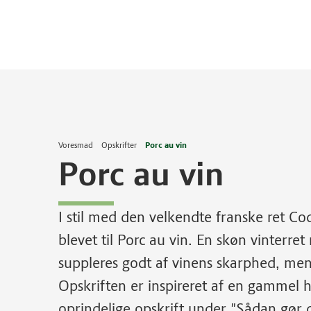
Voresmad
Opskrifter
Porc au vin
Porc au vin
I stil med den velkendte franske ret Coq
blevet til Porc au vin. En skøn vinterre
suppleres godt af vinens skarphed, me
Opskriften er inspireret af en gammel
oprindelige opskrift under "Sådan gør