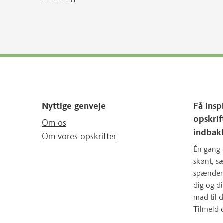
Nyttige genveje
Få insp
opskrif
Om os
indbak
Om vores opskrifter
Én gang 
skønt, 
spændende
dig og d
mad til d
Tilmeld 