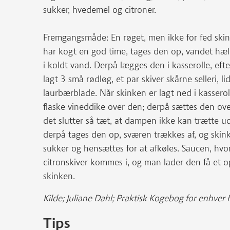
sukker, hvedemel og citroner.
Fremgangsmåde: En røget, men ikke for fed skin
har kogt en god time, tages den op, vandet hæl
i koldt vand. Derpå lægges den i kasserolle, ef
lagt 3 små rødløg, et par skiver skårne selleri, li
laurbærblade. Når skinken er lagt ned i kassero
flaske vineddike over den; derpå sættes den over
det slutter så tæt, at dampen ikke kan trætte ud
derpå tages den op, sværen trækkes af, og skin
sukker og hensættes for at afkøles. Saucen, hvor
citronskiver kommes i, og man lader den få et 
skinken.
Kilde; Juliane Dahl; Praktisk Kogebog for enhve
Tips