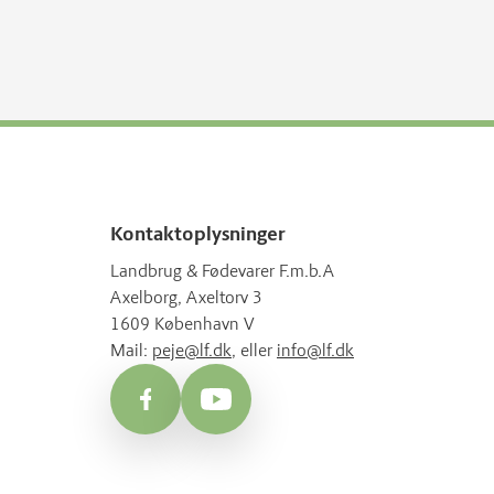
Kontaktoplysninger
Landbrug & Fødevarer F.m.b.A
Axelborg, Axeltorv 3
1609 København V
Mail:
peje@lf.dk
, eller
info@lf.dk
Facebook
YouTube