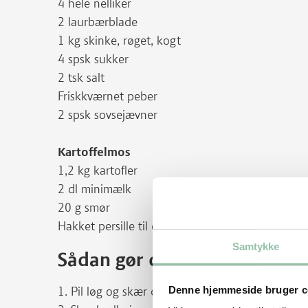
4 hele nelliker
2 laurbærblade
1 kg skinke, røget, kogt
4 spsk sukker
2 tsk salt
Friskkværnet peber
2 spsk sovsejævner
Kartoffelmos
1,2 kg kartofler
2 dl minimælk
20 g smør
Hakket persille til drys
Samtykke
Sådan gør du
Denne hjemmeside bruger c
1. Pil løg og skær dem i både.