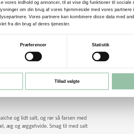
se vores indhold og annoncer, til at vise dig funktioner til sociale
oplysninger om din brug af vores hjemmeside med vores partnere i
ysepartnere. Vores partnere kan kombinere disse data med andr
et fra din brug af deres tjenester.
Præferencer
Statistik
urummel og halvdelen af hvedemelet ved.
 ælt dejen glat og smidig.
Tillad valgte
ime ved køkkentemperatur. Del den i 5 lige
er. Kommes på bageplade med bagepapir.
iche og lidt salt, og rør så farsen med
lmel, æg og æggehvide. Smag til med salt