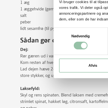
Vi bruger cookies til at tilpas
1 æg
vores trafik. Vi deler også 
1 æggehvide (gem blommen til pensling)
annonceringspartnere og anal
salt
dem, eller som de har indsaml
peber
lidt sesamfrø (til pynt)
Samtykkevalg
Nødvendig
Sådan gør du
Dej:
Rør gæren ud i vandet. Kom salt, olivenolie, d
Kom resten af hvedemelet ved lidt ad gangen, og
Afvis
Lad dejen hæve 2-4 timer i køleskabet eller 1 t
store stykker, og udrul til tallerkenstore cirkl
Laksefyld:
Skyl og rens spinaten. Blend laksen med cremefra
strimlet spinat, hakket løg, citronsaft, kartoffe