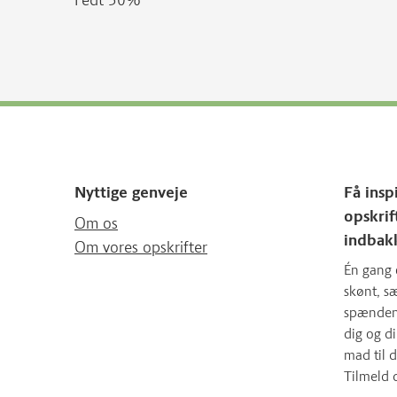
Fedt 30%
Nyttige genveje
Få insp
opskrif
Om os
indbak
Om vores opskrifter
Én gang 
skønt, 
spændende
dig og d
mad til d
Tilmeld 