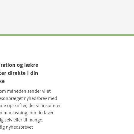
iration og lækre
ter direkte i din
ke
om måneden sender vi et
sæsonpræget nyhedsbrev med
 opskrifter, der vil inspirerer
in madlavning, om du laver
ig selv eller til mange.
dig nyhedsbrevet