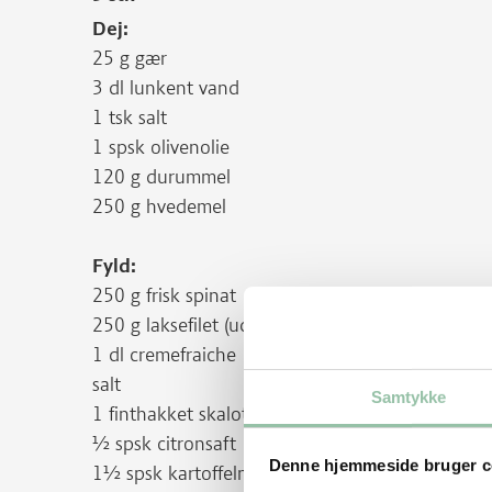
Dej:
25 g gær
3 dl lunkent vand
1 tsk salt
1 spsk olivenolie
120 g durummel
250 g hvedemel
Fyld:
250 g frisk spinat
250 g laksefilet (uden skind og ben)
1 dl cremefraiche 18 %
salt
Samtykke
1 finthakket skalotteløg
½ spsk citronsaft
Denne hjemmeside bruger c
1½ spsk kartoffelmel