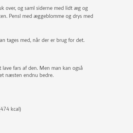
luk over, og saml siderne med lidt æg og
kanten. Pensl med æggeblomme og drys med
 kan tages med, når der er brug for det.
at lave fars af den. Men man kan også
det næsten endnu bedre.
(474 kcal)