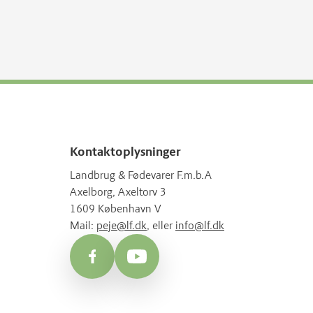
Kontaktoplysninger
Landbrug & Fødevarer F.m.b.A
Axelborg, Axeltorv 3
1609 København V
Mail:
peje@lf.dk
, eller
info@lf.dk
Facebook
YouTube