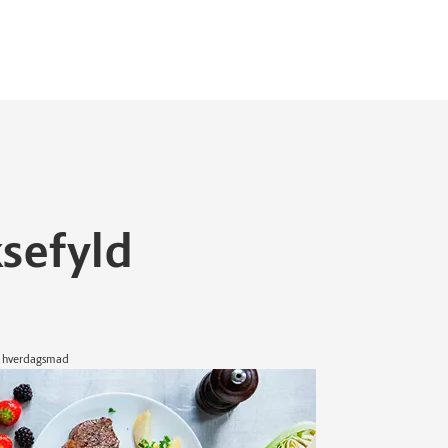
sefyld
d hverdagsmad