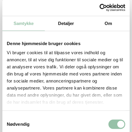
Dej
Lav en almindelig gærdej, og juster til sidst dejen
Samtykke
Detaljer
Om
med hvedemel, så den bliver blød og let at ælte. Lad
den hæve i 1 time.
Denne hjemmeside bruger cookies
Slå dejen ned, og del den i 8-10 lige store stykker,
Vi bruger cookies til at tilpasse vores indhold og
der hver udrulles som en cirkel på størrelse med en
annoncer, til at vise dig funktioner til sociale medier og til
kagetallerken.
at analysere vores trafik. Vi deler også oplysninger om
Kommes på en bageplade med bagepapir.
din brug af vores hjemmeside med vores partnere inden
for sociale medier, annonceringspartnere og
Fyld
analysepartnere. Vores partnere kan kombinere disse
data med andre oplysninger, du har givet dem, eller som
Rens asparges, skær dem i mindre stykker, og kog i
de har indsamlet fra din brug af deres tjenester.
2 minutter.
Læg skiver af tomat, ost, asparges og skinke på
Samtykkevalg
hver cirkels ene halvdel, og drys med salt, peber og
Nødvendig
basilikum.