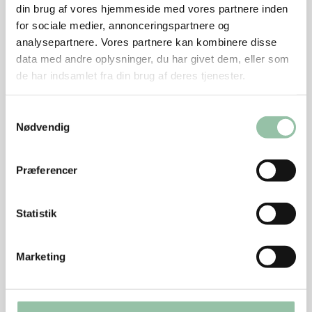
Sæt ovnen på 200 grader.
din brug af vores hjemmeside med vores partnere inden
for sociale medier, annonceringspartnere og
Kør alle ingredienser, undtagen ægget, i en
analysepartnere. Vores partnere kan kombinere disse
foodprocessor til en ensartet masse.
data med andre oplysninger, du har givet dem, eller som
Tilføj ægget og kør igennem.
de har indsamlet fra din brug af deres tjenester.
Form 10 kugler og placer på en bageplade med
Samtykkevalg
bagepapir.
Nødvendig
Bag kuglerne i 12-13 minutter.
Præferencer
Tips
Peanut-banankuglerne er nemme at have med på
Statistik
farten eller som en lækker snack i madpakken.
Marketing
Energifordeling
Energifordeling og -indhold pr. stk
Protein 17%