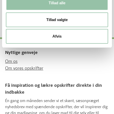
Tillad alle
Kulhydrat 45%
Fedt 38%
420 kJ - 100 kcal
Tillad valgte
Afvis
Nyttige genveje
Om os
Om vores opskrifter
Få inspiration og lækre opskrifter direkte i din
indbakke
Én gang om måneden sender vi et skønt, sæsonpræget
nyhedsbrev med spændende opskrifter, der vil inspirerer dig
og din madlavning, om du laver mad til dig selv eller til