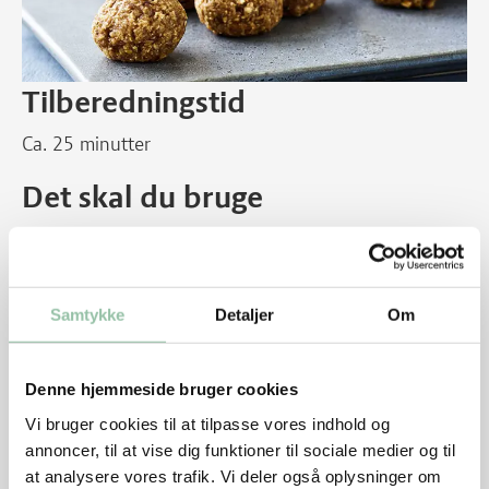
Tilberedningstid
Ca. 25 minutter
Det skal du bruge
10 stk.
1 lille banan
110 g havregryn
Samtykke
Detaljer
Om
60 g peanutbutter
3-4 friske dadler uden sten
1 æg
Denne hjemmeside bruger cookies
Vi bruger cookies til at tilpasse vores indhold og
Sådan gør du
annoncer, til at vise dig funktioner til sociale medier og til
at analysere vores trafik. Vi deler også oplysninger om