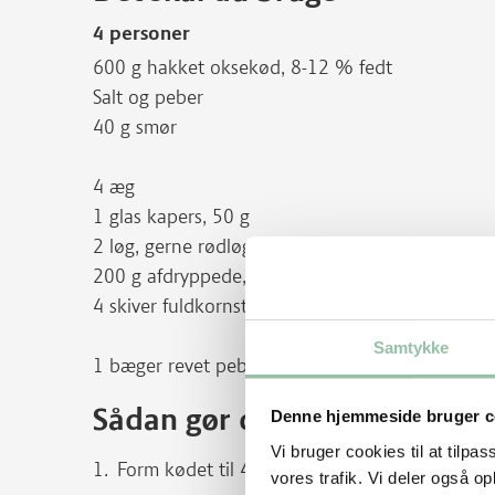
4 personer
600 g hakket oksekød, 8-12 % fedt
Salt og peber
40 g smør
4 æg
1 glas kapers, 50 g
2 løg, gerne rødløg, 250 g
200 g afdryppede, syltede rødbeder
4 skiver fuldkornstoast, 140 g
Samtykke
1 bæger revet peberrod, 45 g eller 4 spsk frisk r
Sådan gør du
Denne hjemmeside bruger c
Vi bruger cookies til at tilpas
Form kødet til 4 lige store bøffer, 1½ cm tykk
vores trafik. Vi deler også 