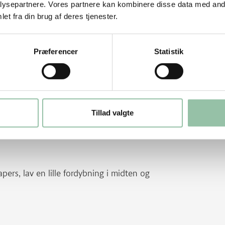
ysepartnere. Vores partnere kan kombinere disse data med andr
et fra din brug af deres tjenester.
t bruse af og blive gyldent.
må gerne være svagt rosa indeni. Tag
Præferencer
Statistik
Tillad valgte
i fedtstoffet på panden. Kom bøfferne
ers, lav en lille fordybning i midten og