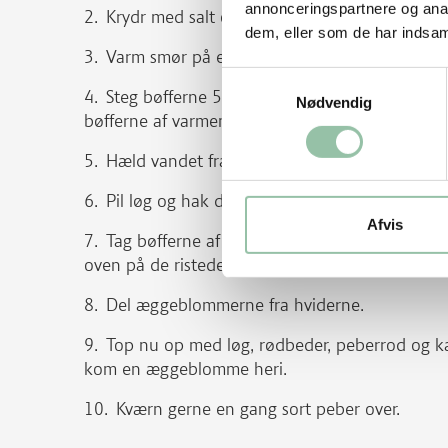
annonceringspartnere og anal
Krydr med salt og peber.
dem, eller som de har indsaml
Varm smør på en pande ved god varme, lad de
Samtykkevalg
Steg bøfferne 5-6 minutter på hver side. De 
Nødvendig
bøfferne af varmen, når de er færdige.
Hæld vandet fra kapers.
Pil løg og hak dem og rødbeder fint.
Afvis
Tag bøfferne af varmen og rist brødskiverne 
oven på de ristede brødskiver.
Del æggeblommerne fra hviderne.
Top nu op med løg, rødbeder, peberrod og kap
kom en æggeblomme heri.
Kværn gerne en gang sort peber over.