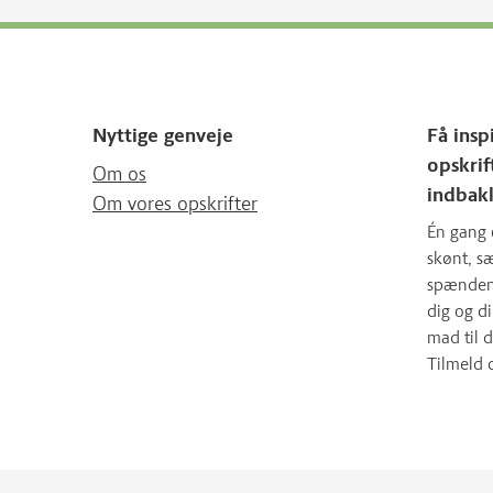
Nyttige genveje
Få insp
opskrif
Om os
indbak
Om vores opskrifter
Én gang 
skønt, 
spændende
dig og d
mad til d
Tilmeld 