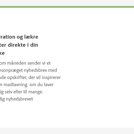
iration og lækre
ter direkte i din
ke
om måneden sender vi et
sæsonpræget nyhedsbrev med
 opskrifter, der vil inspirerer
in madlavning, om du laver
ig selv eller til mange.
dig nyhedsbrevet