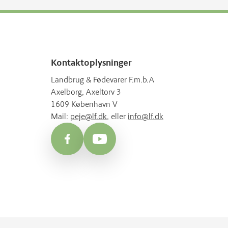
Kontaktoplysninger
Landbrug & Fødevarer F.m.b.A
Axelborg, Axeltorv 3
1609 København V
Mail:
peje@lf.dk
, eller
info@lf.dk
Facebook
YouTube