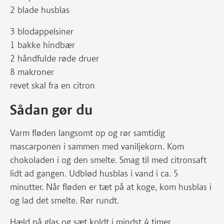
2 blade husblas
3 blodappelsiner
1 bakke hindbær
2 håndfulde røde druer
8 makroner
revet skal fra en citron
Sådan gør du
Varm fløden langsomt op og rør samtidig
mascarponen i sammen med vaniljekorn. Kom
chokoladen i og den smelte. Smag til med citronsaft
lidt ad gangen. Udblød husblas i vand i ca. 5
minutter. Når fløden er tæt på at koge, kom husblas i
og lad det smelte. Rør rundt.
Hæld på glas og sæt koldt i mindst 4 timer.