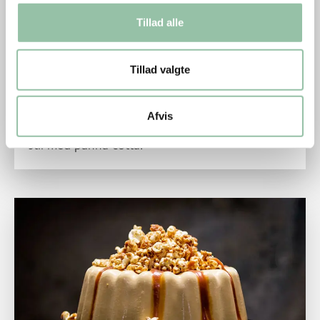
Tillad alle
Tillad valgte
Muhallebi - dessert
Arabisk mælkecreme-dessert med orangeblomst,
Afvis
pistacie og bagte abrikoser. En eksotisk dessert i
stil med panna cotta.
Læs mere om Saltkaramelbudding