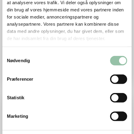
at analysere vores trafik. Vi deler også oplysninger om
din brug af vores hjemmeside med vores partnere inden
for sociale medier, annonceringspartnere og
analysepartnere. Vores partnere kan kombinere disse
data med andre oplysninger, du har givet dem, eller som
de har indsamlet fra din brug af deres tjenester.
Blåbær cheesecake
Samtykkevalg
Nødvendig
Lækker cremet cheesecake med blåbær-smag og
sprød kiksebund.
Præferencer
Læs mere om Muhallebi - dessert
Statistik
Marketing