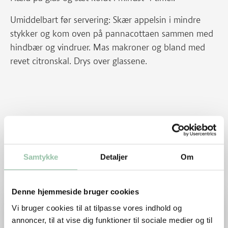
Umiddelbart før servering: Skær appelsin i mindre
stykker og kom oven på pannacottaen sammen med
hindbær og vindruer. Mas makroner og bland med
revet citronskal. Drys over glassene.
Opskriften er venligst udlånt af
ostesnak.dk.
Relaterede opskrifter
Samtykke
Detaljer
Om
Denne hjemmeside bruger cookies
Læs mere om Blåbær cheesecake
Vi bruger cookies til at tilpasse vores indhold og
annoncer, til at vise dig funktioner til sociale medier og til