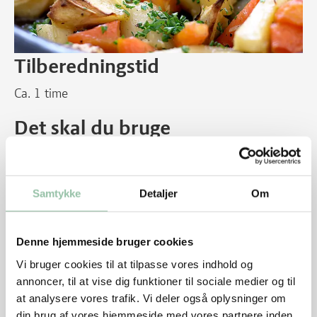
Tilberedningstid
Ca. 1 time
Det skal du bruge
4 personer
½ kg pastinakker
Samtykke
Detaljer
Om
2 persillerødder
2 gulerødder
1 fed hvidløg
Denne hjemmeside bruger cookies
2 spsk olie
Vi bruger cookies til at tilpasse vores indhold og
2 dl vand
annoncer, til at vise dig funktioner til sociale medier og til
1 spsk flydende honning
at analysere vores trafik. Vi deler også oplysninger om
½ bdt persille
din brug af vores hjemmeside med vores partnere inden