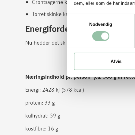
Grøntsagerne kan varieres eller sæson og lys
dem, eller som de har indsaml
Tørret skinke kan udelades eller udskiftes med
Samtykkevalg
Nødvendig
Energifordeling
Nu hedder det skinke fra gris. Før hed udskæring
Afvis
Næringsindhold pr. person (ca. 580 g af rett
Energi: 2428 kJ (578 kcal)
protein: 33 g
kulhydrat: 59 g
kostfibre: 16 g