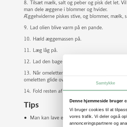
Tilsæt mælk, salt og peber og pisk det let. V
man dele æggene i blommer og hvider.
Æggehviderne piskes stive, og blommer, mælk, sa
Lad olien blive varm på en pande.
Hæld æggemassen på.
Læg låg på.
Lad den bage ved svag varme ca. 10 minutt
Når omeletten er gennembagt løsnes den for
omeletten glide over på et serveringsfad. Forde
Samtykke
Fold resten af omeletten over.
Denne hjemmeside bruger c
Tips
Vi bruger cookies til at tilpas
vores trafik. Vi deler også 
Man kan lave en stor omelet eller to portion
annonceringspartnere og anal