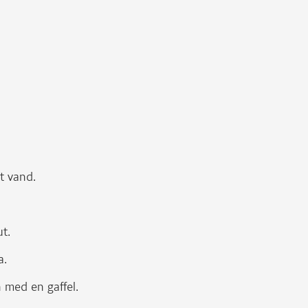
t vand.
t.
a.
 med en gaffel.