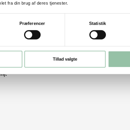
t.
et fra din brug af deres tjenester.
 kogt skinke, laks, rejer m.v.
Præferencer
Statistik
en skinke fra svin.
Tillad valgte
en):