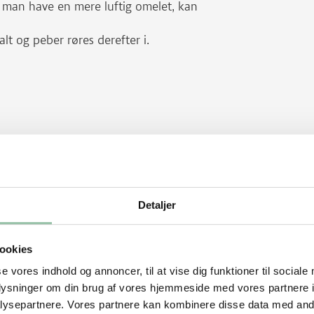
il man have en mere luftig omelet, kan
lt og peber røres derefter i.
er.
sigtigt fra panden og lad halvdelen af
l porreblandingen og skinken herpå.
Detaljer
ookies
se vores indhold og annoncer, til at vise dig funktioner til sociale
oplysninger om din brug af vores hjemmeside med vores partnere i
someletter.
ysepartnere. Vores partnere kan kombinere disse data med andr