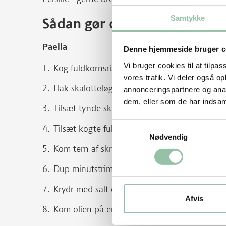
Samtykke
Sådan gør du
Paella
Denne hjemmeside bruger c
Vi bruger cookies til at tilpas
Kog fuldkornsrisene.
vores trafik. Vi deler også 
Hak skalotteløg fint og rist dem i olie på en 
annonceringspartnere og anal
dem, eller som de har indsaml
Tilsæt tynde skiver porre, tern af peberfrugt 
Samtykkevalg
Tilsæt kogte fuldkornsris, et drys safran og b
Nødvendig
Kom tern af skrællet agurk uden kerner og te
Dup minutstrimlerne tørre med køkkenrulle.
Krydr med salt og peber.
Afvis
Kom olien på en meget varm wok eller pande