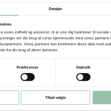
Detaljer
ookies
se vores indhold og annoncer, til at vise dig funktioner til sociale
oplysninger om din brug af vores hjemmeside med vores partnere i
stor pande eller i en wok.
ysepartnere. Vores partnere kan kombinere disse data med andr
et fra din brug af deres tjenester.
og karry og rist det et par minutter.
ouillon.
Præferencer
Statistik
rn af skrællet mango i.
Tillad valgte
, kom minutstrimlerne på panden.