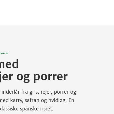
 porrer
 med
jer og porrer
nderlår fra gris, rejer, porrer og
ed karry, safran og hvidløg. En
assiske spanske risret.