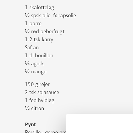
1 skalotteløg
½ spsk olie, fx rapsolie
1 porre
½ rød peberfrugt
1-2 tsk karry
Safran
1 dl bouillon
¼ agurk
½ mango
150 g rejer
2 tsk sojasauce
1 fed hvidløg
½ citron
Pynt
Persille - gerne bredbladet