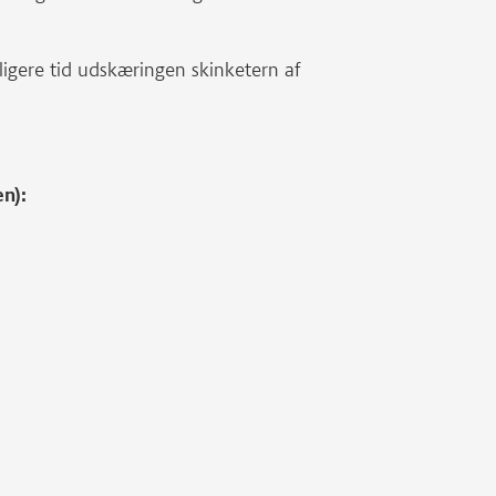
dligere tid udskæringen skinketern af
en):