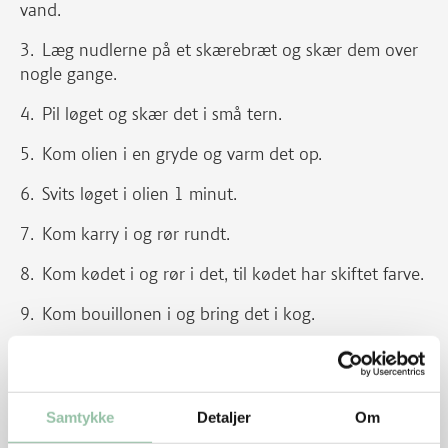
vand.
Læg nudlerne på et skærebræt og skær dem over
nogle gange.
Pil løget og skær det i små tern.
Kom olien i en gryde og varm det op.
Svits løget i olien 1 minut.
Kom karry i og rør rundt.
Kom kødet i og rør i det, til kødet har skiftet farve.
Kom bouillonen i og bring det i kog.
Skru ned for varmen og læg låg over.
Lad suppen småkoge ca. 5 minutter.
Samtykke
Detaljer
Om
Kom ærter og nudler i.