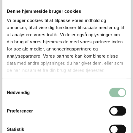
Varm det op til det koger.
Denne hjemmeside bruger cookies
Smag til med sojasauce, salt og peber.
Vi bruger cookies til at tilpasse vores indhold og
annoncer, til at vise dig funktioner til sociale medier og til
Energifordeling
at analysere vores trafik. Vi deler også oplysninger om
din brug af vores hjemmeside med vores partnere inden
Nu hedder det hakket grisekød. Før hed det hakket
for sociale medier, annonceringspartnere og
svinekød.
analysepartnere. Vores partnere kan kombinere disse
data med andre oplysninger, du har givet dem, eller som
de har indsamlet fra din brug af deres tjenester.
Samtykkevalg
Næringsindhold pr. person (ca. 580 g af retten)
Nødvendig
med 6 % fedt i det hakkede kød - slankeret:
Energi: 1888 kJ (450 kcal)
Præferencer
protein: 34 g
Statistik