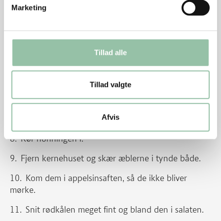
Marketing
Skær skallen og den hvide hinde af med en skarp
kniv.
Skær appelsinfileterne ud med en skarp kniv.
Tillad alle
Gør det over skålen, så saften bliver opsamlet.
Tillad valgte
Lad fileterne falde ned i skålen, efterhånden som
de bliver skåret af.
Afvis
Vrid de tomme appelsinhinder for saft.
Rør honningen i.
Fjern kernehuset og skær æblerne i tynde både.
Kom dem i appelsinsaften, så de ikke bliver
mørke.
Snit rødkålen meget fint og bland den i salaten.