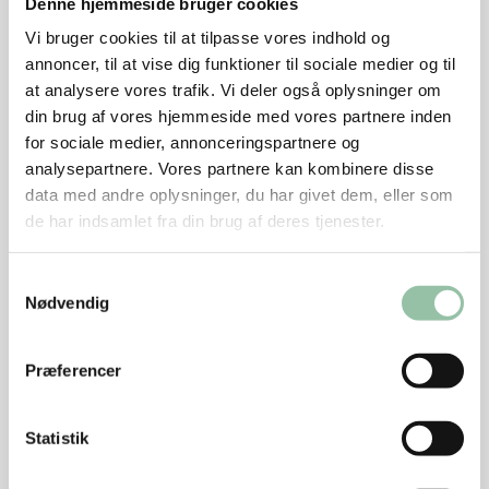
Denne hjemmeside bruger cookies
2½ time, til kødet er mørt og sværen sprød.
Vi bruger cookies til at tilpasse vores indhold og
Kødet skæres i tern ved servering.
annoncer, til at vise dig funktioner til sociale medier og til
at analysere vores trafik. Vi deler også oplysninger om
Si skyen og skum fedtet af.
din brug af vores hjemmeside med vores partnere inden
Jævn saucen med hvedemel rystet ud i vand eller
for sociale medier, annonceringspartnere og
majsstivelse udrørt i vand.
analysepartnere. Vores partnere kan kombinere disse
data med andre oplysninger, du har givet dem, eller som
Smag til med salt.
de har indsamlet fra din brug af deres tjenester.
Tilsæt evt. kulør.
Samtykkevalg
Kartofler
Nødvendig
Kog kartoflerne.
Præferencer
Rødkålssalat
Skær abrikoserne i strimler og kom dem i en skål.
Statistik
Skær enderne af appelsinerne.