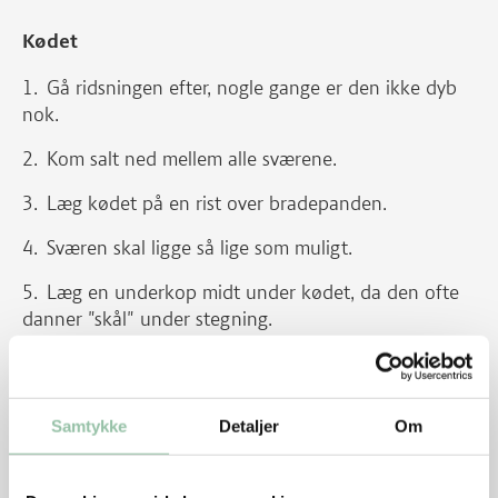
Kødet
Gå ridsningen efter, nogle gange er den ikke dyb
nok.
Kom salt ned mellem alle sværene.
Læg kødet på en rist over bradepanden.
Sværen skal ligge så lige som muligt.
Læg en underkop midt under kødet, da den ofte
danner "skål" under stegning.
Kom ½ l vand i bradepanden, hvis der ønskes
sauce.
Samtykke
Detaljer
Om
Sæt bradepanden med stegen midt i en kold ovn.
Tænd ovnen på 200 grader og lad kødet stege i 2-