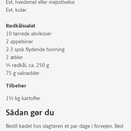
Evt. hvedemel eller majsstivelse
Evt. kulør
Rødkålssalat
10 tørrede abrikoser
2 appelsiner
2-3 spsk flydende honning
2 æbler
¼ rødkål, ca. 250 g
75 g valnødder
Tilbehør
1½ kg kartofler
Sådan gør du
Bestil kødet hos slagteren et par dage i forvejen. Bed