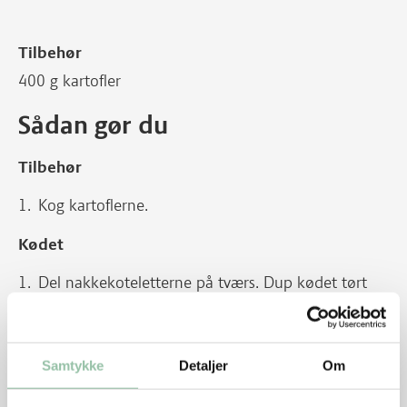
Tilbehør
400 g kartofler
Sådan gør du
Tilbehør
Kog kartoflerne.
Kødet
Del nakkekoteletterne på tværs. Dup kødet tørt
med køkkenrulle og krydr med salt og peber.
Læg en skive bacon om hvert stykke kød og hold
det på plads med en kødnål.
Samtykke
Detaljer
Om
Lad smørret blive gyldent på en pande ved god