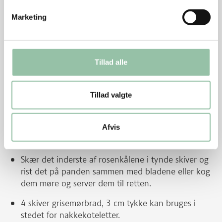
Smelt smørret ved kraftig varme og skru ned til
Marketing
jævn varme.
Tilsæt hvedeøl, når smørret er gyldenbrunt og
dufter. Lad væsken næsten fordampe.
Tillad alle
Læg rosenkåls-blade og løg på panden og vend
det nogle gange.
Tillad valgte
Smag kålen til med salt og peber.
Afvis
Tips
Skær det inderste af rosenkålene i tynde skiver og
rist det på panden sammen med bladene eller kog
dem møre og server dem til retten.
4 skiver grisemørbrad, 3 cm tykke kan bruges i
stedet for nakkekoteletter.