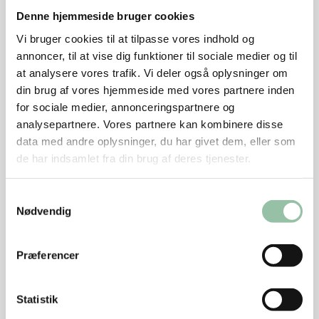
varme. Brun kødet 1 minut på hver side. Skru ned til
Denne hjemmeside bruger cookies
middel varme.
Vi bruger cookies til at tilpasse vores indhold og
Smør halvdelen af senneppen og honningen på
annoncer, til at vise dig funktioner til sociale medier og til
kødet. Vend det og steg det i 6-7 minutter.
at analysere vores trafik. Vi deler også oplysninger om
din brug af vores hjemmeside med vores partnere inden
Smør resten af senneppen og honningen på den
for sociale medier, annonceringspartnere og
anden side og steg i 6-7 minutter, til kødet er
analysepartnere. Vores partnere kan kombinere disse
gennemstegt.
data med andre oplysninger, du har givet dem, eller som
de har indsamlet fra din brug af deres tjenester.
Tilsæt evt. ½ dl vand under stegningen. Husk at
væsken skal fordampe, så der kun er en lidt
Samtykkevalg
sirupsagtig sauce tilbage til at hælde over kødet.
Nødvendig
Rosenkål
Præferencer
Pil bladene af rosenkålene.
Skær løget i tynde skiver.
Statistik
Læg smørret på en kold pande.