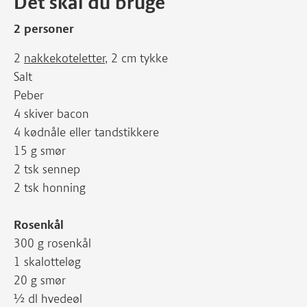
Det skal du bruge
2 personer
2
nakkekoteletter
, 2 cm tykke
Salt
Peber
4 skiver bacon
4 kødnåle eller tandstikkere
15 g smør
2 tsk sennep
2 tsk honning
Rosenkål
300 g rosenkål
1 skalotteløg
20 g smør
½ dl hvedeøl