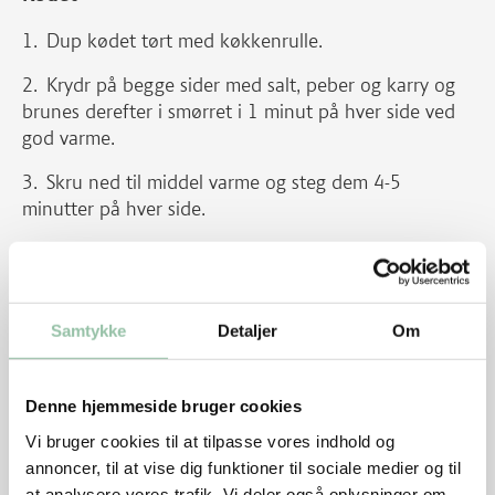
Dup kødet tørt med køkkenrulle.
Krydr på begge sider med salt, peber og karry og
brunes derefter i smørret i 1 minut på hver side ved
god varme.
Skru ned til middel varme og steg dem 4-5
minutter på hver side.
Koteletterne holdes varme, evt. på en varm
tallerken.
Pande-broccoli
Samtykke
Detaljer
Om
Skær broccolien i buketter, de største buketter
halveres, så størrelsen bliver ensartet.
Denne hjemmeside bruger cookies
Vi bruger cookies til at tilpasse vores indhold og
Skær peberfrugten i strimler. Hæld olien på
annoncer, til at vise dig funktioner til sociale medier og til
panden ved kraftig varme og tilsæt grøntsager,
at analysere vores trafik. Vi deler også oplysninger om