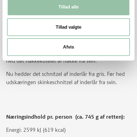
Tips
Tillad alle
Pande-broccoli kan også serveres til frikadeller,
schnitzler, koteletter, etc.
Tillad valgte
Energifordeling
Afvis
Nu hedder det nakkekotelet af nakke fra gris. Før
hed det nakkekotelet af nakke fra svin.
Nu hedder det schnitzel af inderlår fra gris. Før hed
udskæringen skinkeschnitzel af inderlår fra svin.
Næringsindhold pr. person (ca. 745 g af retten):
Energi: 2599 kJ (619 kcal)