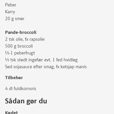
Peber
Karry
20 g smør
Pande-broccoli
2 tsk olie, fx rapsolie
500 g broccoli
½-1 peberfrugt
½ tsk stødt ingefær evt. 1 fed hvidløg
Sød sojasauce efter smag, fx ketsjap manis
Tilbehør
4 dl fuldkornsris
Sådan gør du
Kødet