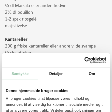
½ dl Marsala eller anden hedvin
2½ dl bouillon
1-2 spsk ribsgelé
majsstivelse
Kantareller
200 g friske kantareller eller andre vilde svampe
½ skalotteløg
10 g smør
persille
Samtykke
Detaljer
Om
Tilbehør
4 bagekartofler, ca. 1 kg
Denne hjemmeside bruger cookies
timian
Vi bruger cookies til at tilpasse vores indhold og
annoncer, til at vise dig funktioner til sociale medier og til
at analysere vores trafik. Vi deler også oplysninger om