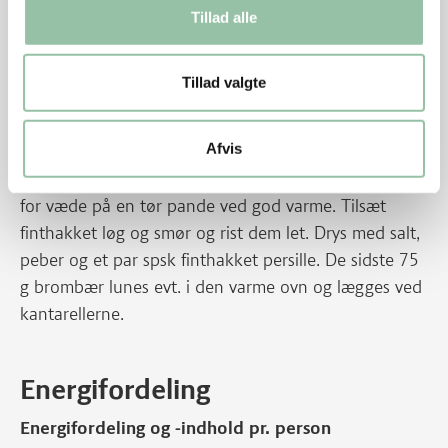
og kog igennem. Smag til med salt, peber og ribsgelé.
Tillad alle
Tilsæt evt. stegevæden fra kantarellerne og
nakkekoteletterne i ovnen. Jævn saucen let med lidt
Tillad valgte
majsstivelse udrørt i koldt vand. Si saucen op i en
sauceskål.
Afvis
Skær kantarellerne i mindre stykker og damp dem fri
for væde på en tør pande ved god varme. Tilsæt
finthakket løg og smør og rist dem let. Drys med salt,
peber og et par spsk finthakket persille. De sidste 75
g brombær lunes evt. i den varme ovn og lægges ved
kantarellerne.
Energifordeling
Energifordeling og -indhold pr. person