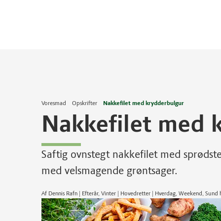
Voresmad
Opskrifter
Nakkefilet med krydderbulgur
Nakkefilet med 
Saftig ovnstegt nakkefilet med sprøds
med velsmagende grøntsager.
Af Dennis Rafn | Efterår, Vinter | Hovedretter | Hverdag, Weekend, Sun