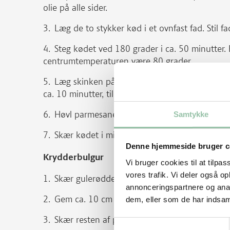
olie på alle sider.
Læg de to stykker kød i et ovnfast fad. Stil f
Steg kødet ved 180 grader i ca. 50 minutter.
centrumtemperaturen være 80 grader.
Læg skinken på en bageplade med bagepapir o
ca. 10 minutter, til de er sprøde.
Høvl parmesanen i skiver med en kartoffelskræ
Samtykke
Skær kødet i mindst 8 pæne skiver.
Denne hjemmeside bruger c
Krydderbulgur
Vi bruger cookies til at tilpas
vores trafik. Vi deler også 
Skær gulerødder og selleri i meget små tern.
annonceringspartnere og anal
Gem ca. 10 cm porretop fra den ene porre.
dem, eller som de har indsaml
Skær resten af porrerne i tynde skiver.
Samtykkevalg