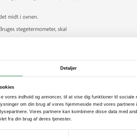
adet midt i ovnen.
 Bruges stegetermometer, skal
g stil skiverne i ovnen ved 180 grader i
ller eller en ostehøvl.
Detaljer
ookies
se vores indhold og annoncer, til at vise dig funktioner til sociale
oplysninger om din brug af vores hjemmeside med vores partnere i
ysepartnere. Vores partnere kan kombinere disse data med andr
et fra din brug af deres tjenester.