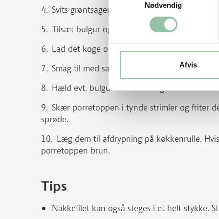
Nødvendig
Svits grøntsagerne i olie sammen med finthakk
Tilsæt bulgur og bouillon.
Lad det koge op. Sluk for varmen og lad gryde
Afvis
Smag til med salt og peber.
Hæld evt. bulguren i metalringe eller forme.
Skær porretoppen i tynde strimler og friter de
sprøde.
Læg dem til afdrypning på køkkenrulle. Hvis
porretoppen brun.
Tips
Nakkefilet kan også steges i et helt stykke. S