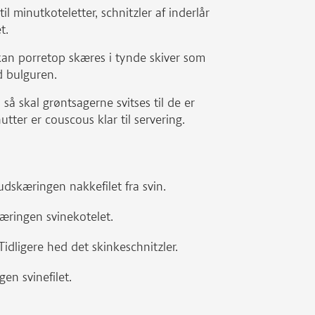
l minutkoteletter, schnitzler af inderlår
t.
, kan porretop skæres i tynde skiver som
d bulguren.
så skal grøntsagerne svitses til de er
tter er couscous klar til servering.
udskæringen nakkefilet fra svin.
æringen svinekotelet.
 Tidligere hed det skinkeschnitzler.
en svinefilet.