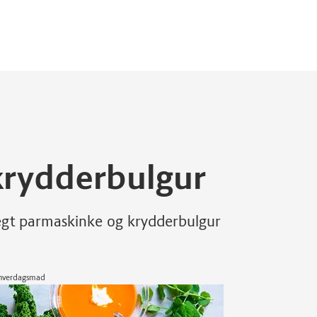
krydderbulgur
tegt parmaskinke og krydderbulgur
d hverdagsmad