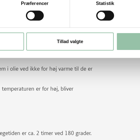
Præferencer
Statistik
et hvidløg i ca. 5 minutter.
n stå i ca. 10 minutter under låg.
Tillad valgte
m i olie ved ikke for høj varme til de er
 temperaturen er for høj, bliver
tegetiden er ca. 2 timer ved 180 grader.