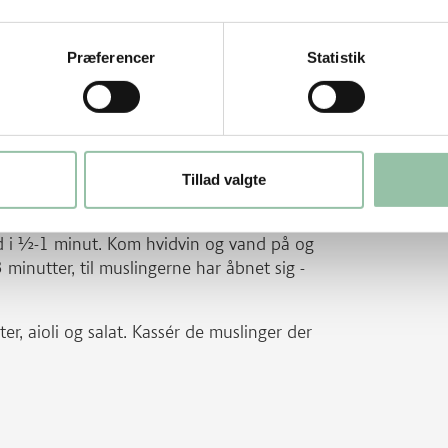
, aflange pomfritter med skræl. Læg dem
Præferencer
Statistik
mmen med 2 spsk olivenolie, salt og
er, indtil de er gyldne og sprøde.
 koldt vand. Bank dem let mod bordet, og
Tillad valgte
r varm gryde.
 i ½-1 minut. Kom hvidvin og vand på og
minutter, til muslingerne har åbnet sig -
ter, aioli og salat. Kassér de muslinger der