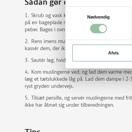
Sådan gør du
Samtykkevalg
Skrub og vask kartofler, og skær dem i grove
Nødvendig
på en bageplade med bagepapir og vend godt sa
peber. Bages i ovnen 25-30 minutter på 200 grad
Rens imens muslingerne, ved at skylle dem i
kassér dem, der ikke lukker sig.
Afvis
Sautér løg, hvidløg og fennikel i olie i en sto
Kom muslingerne ved, og lad dem varme med
læg et tætslukkede låg på. Lad dem dampe i 2-3 
ryst gryden undervejs.
Tilsæt persille, og servér muslingerne med frit
ikke har åbnet sig under tilberedningen.
Tips