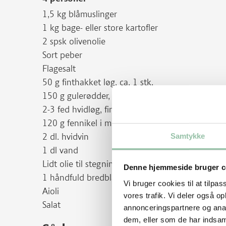
1,5 kg blåmuslinger
1 kg bage- eller store kartofler
2 spsk olivenolie
Sort peber
Flagesalt
50 g finthakket løg, ca. 1 stk.
150 g gulerødder, ca. 2 stk.
2-3 fed hvidløg, finthakket
120 g fennikel i mundrette stykker, ca. 1 stk.
2 dl. hvidvin
Samtykke
1 dl vand
Lidt olie til stegning
Denne hjemmeside bruger c
1 håndfuld bredbladet persille, hakket
Vi bruger cookies til at tilpas
Aioli
vores trafik. Vi deler også 
Salat
annonceringspartnere og anal
dem, eller som de har indsaml