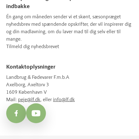
indbakke
Én gang om måneden sender vi et skønt, sæsonpræget
nyhedsbrev med spændende opskrifter, der vil inspirerer dig
og din madlavning, om du laver mad til dig selv eller til
mange.
Tilmeld dig nyhedsbrevet
Kontaktoplysninger
Landbrug & Fødevarer F.m.b.A
Axelborg, Axeltorv 3
1609 København V
Mail:
peje@lf.dk
, eller
info@lf.dk
Facebook
YouTube