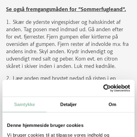
Se også fremgangsmåden for "Sommerfugleand".
Skær de yderste vingespidser og halsskindet af
anden. Tag posen med indmad ud. Gå anden efter
for evt. fjerrester. Fjern gumpen eller kirtlerne på
oversiden af gumpen. Fjern rester af indvolde m.v. fra
andens indre. Skyl anden. Krydr indvendigt og
udvendigt med salt og peber. Kom evt. en citron
skåret i skiver inden i anden. Luk med kødnåle.
Læg anden med brystet nedad på risten i en
bradepande. Læg bagepapir på bagepladen. Sæt
anden i midten af en kold ovn. Tænd ovnen på 200
grader og steg anden ca. 1½ time.
Samtykke
Detaljer
Om
Skær gulerødder og persillerødder i tykke stave.
Bland marinaden af 1 spsk revet ingefær, honning,
Denne hjemmeside bruger cookies
soja og olie.
Vi bruger cookies til at tilpasse vores indhold og