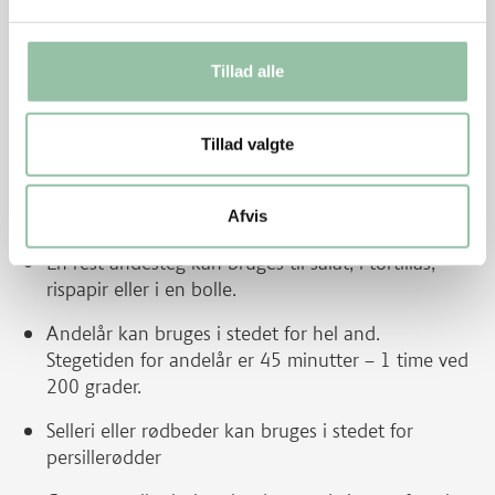
Anden kan steges i stegepose ved max 200 grader.
Hvis anden ikke er helt sprød, kan den parteres i
Tillad alle
de ønskede stykker og lægges i en bradepande og
stilles i ovnen ved 225 – 250 grader i 10-15
Tillad valgte
minutter. Pas på at den ikke bliver for mørk.
Hvis der er plads i ovnen, kan anden steges som
Afvis
”sommerfugleand”
.
En rest andesteg kan bruges til salat, i tortillas,
rispapir eller i en bolle.
Andelår kan bruges i stedet for hel and.
Stegetiden for andelår er 45 minutter – 1 time ved
200 grader.
Selleri eller rødbeder kan bruges i stedet for
persillerødder