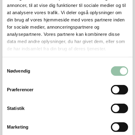
annoncer, til at vise dig funktioner til sociale medier og til
Vend gulerødder og persillerødder i marinaden.
at analysere vores trafik. Vi deler også oplysninger om
Vend anden, så ryggen er nedad og stil bradepanden
din brug af vores hjemmeside med vores partnere inden
i den ene side af bagepladen. Læg grøntsagerne på
for sociale medier, annonceringspartnere og
resten af bagepladen med bagepapir. De skal gerne
analysepartnere. Vores partnere kan kombinere disse
ligge i ét lag. Krydr med salt og peber.
data med andre oplysninger, du har givet dem, eller som
Fortsæt stegningen ved 200 grader i ca. 30
de har indsamlet fra din brug af deres tjenester.
minutter til rodfrugterne er gyldne og møre. Vend
dem evt. efter 15-20 minutter.
Samtykkevalg
Nødvendig
Tjek om anden er gennemstegt, ved at vride/skære
låret fri fra kroppen og se om kødsaften er klar.
Præferencer
Skru op til 225 grader, hvis anden ikke er sprød.
Tips
Statistik
Læg stanniol eller bagepapir i bunden af
Marketing
bradepanden, det letter rengøringen.