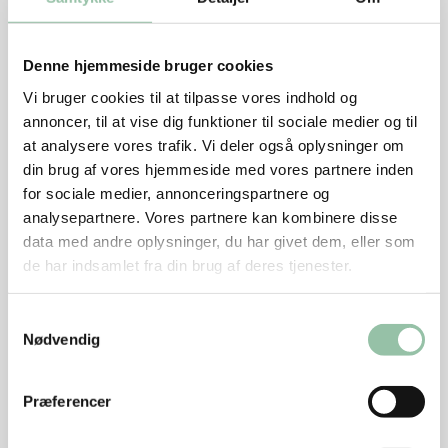
Pil løg og skær i tern. Pil og hak hvidløg. Skyl og
hak timian.
Denne hjemmeside bruger cookies
Skræl gulerødder og persillerødder og skær i tern.
Vi bruger cookies til at tilpasse vores indhold og
annoncer, til at vise dig funktioner til sociale medier og til
Varm olie i en gryde ved middel varme.
at analysere vores trafik. Vi deler også oplysninger om
din brug af vores hjemmeside med vores partnere inden
Brun løg, hvidløg og timian et halvt minut. Tilsæt
for sociale medier, annonceringspartnere og
gulerødder, persillerødder og flåede tomater og kog
analysepartnere. Vores partnere kan kombinere disse
saucen i 10 minutter, så grønsagerne er møre, men
data med andre oplysninger, du har givet dem, eller som
stadig har lidt bid.
de har indsamlet fra din brug af deres tjenester.
Kødet
Samtykkevalg
Dup kødet tørt med køkkenrulle og krydr med salt
Nødvendig
og peber.
Varm olie på en pande ved god varme. Det skal
Præferencer
være så varmt, at olien ’siger lyde’, når der kommer
noget på panden.