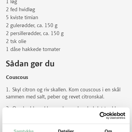
1 løg
2 fed hvidløg
5 kviste timian
2 gulerødder, ca. 150 g
2 persillerødder, ca. 150 g
2 tsk olie
1 dåse hakkede tomater
Sådan gør du
Couscous
Skyl citron og riv skallen. Kom couscous i en skål
sammen med salt, peber og revet citronskal.
Overhæld med kogende vand og lad det trække
15 minutter med et ’låg’ over.
Tomatsovs
Samtykke
Detaljer
Om