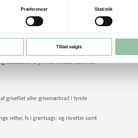
Præferencer
Statistik
å skrå - skær også de tykke igennem på
its aspargesene i 4-5 minutter.
g til med sukker, 1-2 spsk citronsaft,
Tillad valgte
g salatblade. Drys med ristede sesamfrø.
 af grisefilet eller grisemørbrad i tynde
e retter, fx i grøntsags- og risretter samt