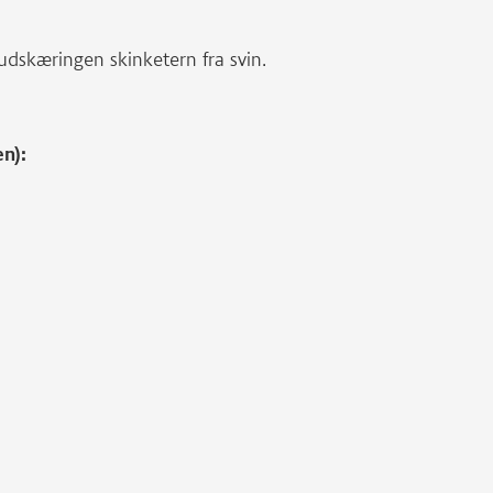
udskæringen skinketern fra svin.
en):