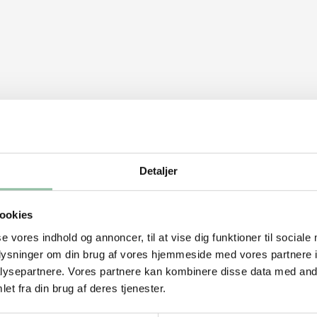
Detaljer
arme.
ookies
alt og peber.
se vores indhold og annoncer, til at vise dig funktioner til sociale
aftig varme.
oplysninger om din brug af vores hjemmeside med vores partnere i
ysepartnere. Vores partnere kan kombinere disse data med andr
på den ene side, ca. 1½ minut.
et fra din brug af deres tjenester.
a. 3 minutter. Tag kødet af panden.