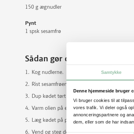
150 g ægnudler
Pynt
1 spsk sesamfrø
Sådan gør du
Kog nudlerne.
Samtykke
Rist sesamfrøene på en tør pande ved god v
Denne hjemmeside bruger c
Dup kødet tørt med køkkenrulle. Krydr med s
Vi bruger cookies til at tilpas
Varm olien på en pande eller i en wok ved kr
vores trafik. Vi deler også 
annonceringspartnere og anal
Læg kødet på panden og lad det blive brunt 
dem, eller som de har indsaml
Vend og steg det yderligere 1½ minut, i alt c