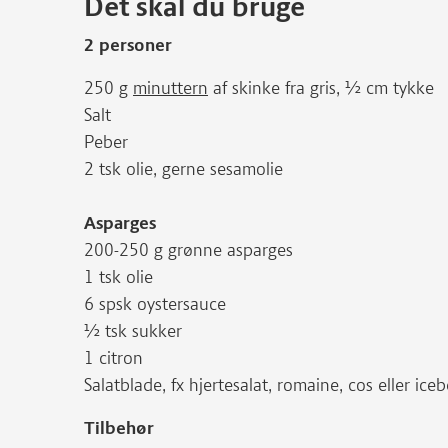
Det skal du bruge
2 personer
250 g
minuttern
af skinke fra gris, ½ cm tykke
Salt
Peber
2 tsk olie, gerne sesamolie
Asparges
200-250 g grønne asparges
1 tsk olie
6 spsk oystersauce
½ tsk sukker
1 citron
Salatblade, fx hjertesalat, romaine, cos eller ice
Tilbehør