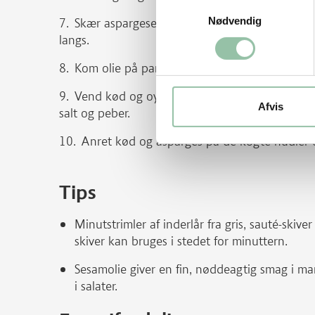
Samtykkevalg
Nødvendig
Skær aspargesene i ca. 6 cm lange stykker p
langs.
Kom olie på panden. Lad den blive varm og sv
Vend kød og oystersauce i aspargesene og sma
Afvis
salt og peber.
Anret kød og asparges på de kogte nudler o
Tips
Minutstrimler af inderlår fra gris, sauté-skiver
skiver kan bruges i stedet for minuttern.
Sesamolie giver en fin, nøddeagtig smag i mang
i salater.