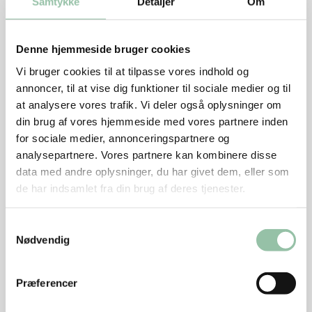
Kødet
Samtykke
Detaljer
Om
Dup kødet tørt med køkkenrulle og krydr med salt
og peber.
Denne hjemmeside bruger cookies
Vi bruger cookies til at tilpasse vores indhold og
Varm olien på en pande ved kraftig varme og læg
annoncer, til at vise dig funktioner til sociale medier og til
minuttern på.
at analysere vores trafik. Vi deler også oplysninger om
Lad dem blive brune på den ene side, ca. 1½
din brug af vores hjemmeside med vores partnere inden
minut. Vend og steg dem yderligere 1½ minut, i alt
for sociale medier, annonceringspartnere og
ca. 3 minutter.
analysepartnere. Vores partnere kan kombinere disse
data med andre oplysninger, du har givet dem, eller som
Tag kødet af panden.
de har indsamlet fra din brug af deres tjenester.
Tomatbruschetta
Samtykkevalg
Rist eller grill brødskiverne.
Nødvendig
Stænk dem med olie, gnid dem med presset
Præferencer
hvidløg og derefter grundigt med overskåret tomat,
så saften kommer godt ned i brødet.