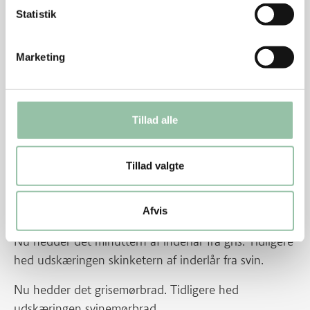
Statistik
Tips
Grisemørbrad i tynde skiver eller minutstrimler kan
Marketing
bruges i stedet for minuttern.
Prøv at bruge grønne asparges i stedet for porrer.
Tillad alle
Retten er velegnet til buffet.
Energifordeling
Tillad valgte
Nu hedder det klump fra gris. Tidligere hed
udskæringen skinkeklump fra svin.
Afvis
Nu hedder det minuttern af inderlår fra gris. Tidligere
hed udskæringen skinketern af inderlår fra svin.
Nu hedder det grisemørbrad. Tidligere hed
udskæringen svinemørbrad.