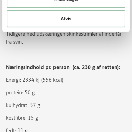
Energifordeling
Afvis
Nu hedder det minutstrimler af inderlår fra gris.
Tidligere hed udskæringen skinkestrimler af inderlår
fra svin.
Næringsindhold pr. person (ca. 230 g af retten):
Energi: 2334 kJ (556 kcal)
protein: 50 g
kulhydrat: 57 g
kostfibre: 15 g
fedt: 11 g