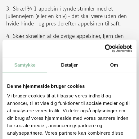
Skræl ½-1 appelsin i tynde strimler med et
juliennejern (eller en kniv) - det skal være uden den
hvide hinde - og pres derefter appelsinen til saft.
Skær skrællen af de øvrige appelsiner, fjern den
hvide hinde og skær dem i skiver.
Knus koriander groft i en morter.
Samtykke
Detaljer
Om
Dup kødet tørt med køkkenrulle og krydr med salt
og peber.
Denne hjemmeside bruger cookies
Varm en wok, pande eller stegegryde ved god
varme med ½ spsk olie.
Vi bruger cookies til at tilpasse vores indhold og
annoncer, til at vise dig funktioner til sociale medier og til
Brun halvdelen af strimlerne på alle sider i 2
at analysere vores trafik. Vi deler også oplysninger om
minutter.
din brug af vores hjemmeside med vores partnere inden
for sociale medier, annonceringspartnere og
Tag kødet op og brun resten af strimlerne på
analysepartnere. Vores partnere kan kombinere disse
samme måde.