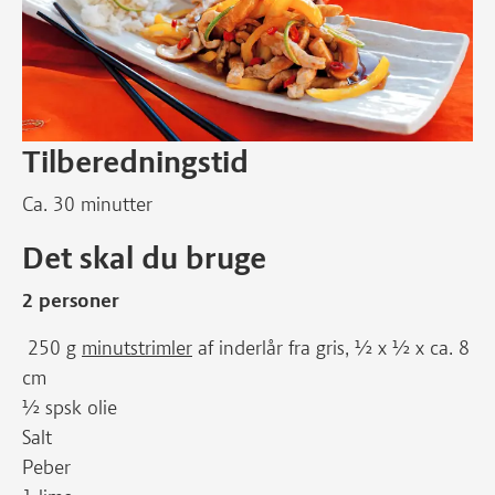
Tilberedningstid
Ca. 30 minutter
Det skal du bruge
2 personer
250 g
minutstrimler
af inderlår fra gris, ½ x ½ x ca. 8
cm
½ spsk olie
Salt
Peber