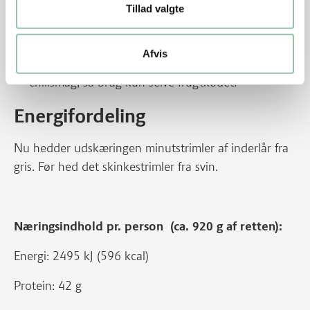
Tillad valgte
Tips
I frisk chili sidder det meste af styrken i
Afvis
mellemvægge og frø. Vil du have en mild
chilismag, så brug kun selve frugtkødet.
Energifordeling
Nu hedder udskæringen minutstrimler af inderlår fra
gris. Før hed det skinkestrimler fra svin.
Næringsindhold pr. person (ca. 920 g af retten):
Energi: 2495 kJ (596 kcal)
Protein: 42 g