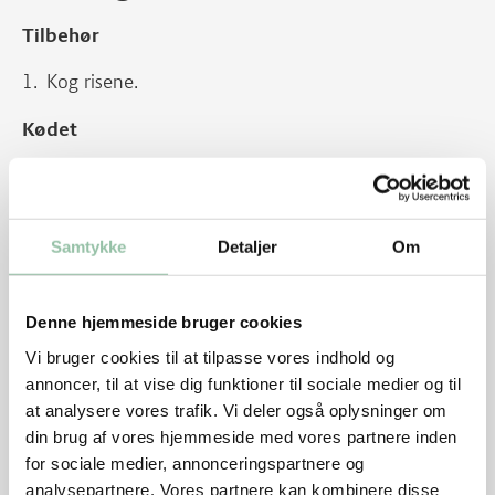
Tilbehør
Kog risene.
Kødet
Dup kødet tørt med køkkenrulle og krydr med salt
og peber.
Varm olien i en wok eller på en stor pande ved
Samtykke
Detaljer
Om
kraftig varme.
Læg kødet på panden og lad det blive brunt, før
Denne hjemmeside bruger cookies
det vendes. Kødet brunes 1-1½ minut ved kraftig
Vi bruger cookies til at tilpasse vores indhold og
varme. Tag kødet op på en tallerken.
annoncer, til at vise dig funktioner til sociale medier og til
at analysere vores trafik. Vi deler også oplysninger om
Skær limeskallen i tynde stimler og gem den til
din brug af vores hjemmeside med vores partnere inden
pynt.
for sociale medier, annonceringspartnere og
Sauce
analysepartnere. Vores partnere kan kombinere disse