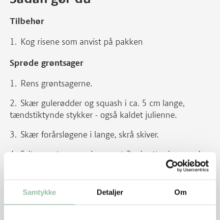
Tilbehør
Kog risene som anvist på pakken
Sprøde grøntsager
Rens grøntsagerne.
Skær gulerødder og squash i ca. 5 cm lange,
tændstiktynde stykker - også kaldet julienne.
Skær forårsløgene i lange, skrå skiver.
Svits grøntsagerne i smørret 2 minutter i en gryde.
Tilsæt sennep, karry, bouillon, fløde, salt og peber
og lad retten simre under låg i ca. 4 minutter -
Samtykke
Detaljer
Om
grøntsagerne må gerne bevare lidt af deres sprødhed.
Smag evt. retten til med mere sennep eller karry.