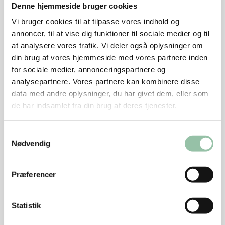
Denne hjemmeside bruger cookies
Kødet
Vi bruger cookies til at tilpasse vores indhold og
annoncer, til at vise dig funktioner til sociale medier og til
Dup koteletterne tørre med køkkenrulle.
at analysere vores trafik. Vi deler også oplysninger om
din brug af vores hjemmeside med vores partnere inden
Krydr med salt og peber, evt. koriander.
for sociale medier, annonceringspartnere og
Lad fedtstoffet blive gyldent på en pande ved god
analysepartnere. Vores partnere kan kombinere disse
varme.
data med andre oplysninger, du har givet dem, eller som
de har indsamlet fra din brug af deres tjenester.
Brun koteletterne 1 minut på hver side.
Skru ned til middel varme, og steg dem færdige, ca.
Samtykkevalg
3 minutter på hver side.
Nødvendig
Præferencer
Tips
Statistik
Grøntsagerne kan varieres efter lyst, årstid og