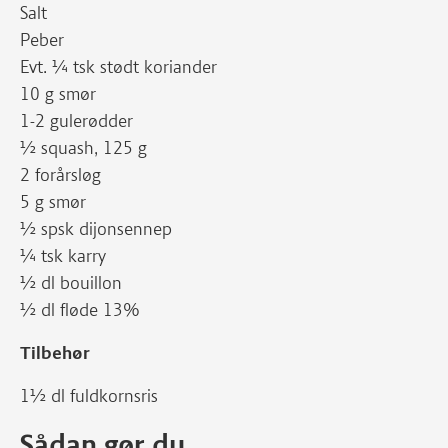
Salt
Peber
Evt. ¼ tsk stødt koriander
10 g smør
1-2 gulerødder
½ squash, 125 g
2 forårsløg
5 g smør
½ spsk dijonsennep
¼ tsk karry
½ dl bouillon
½ dl fløde 13%
Tilbehør
1½ dl fuldkornsris
Sådan gør du