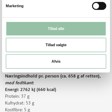
pengepung. Følgende grøntsager er meget
velegnede: Porre, grønne asparges, majroe,
Marketing
peberfrugt, fennikel, pastinak, persillerod,
blegselleri og kål. Grøntsagerne snittes i tynde
stave eller strimler.
Tillad alle
Energifordeling
Tillad valgte
Nu hedder det minutkotelet fra gris. Før hed
udskæringen svinekotelet.
Afvis
Næringsindhold pr. person (ca. 658 g af retten),
med fedtkant
:
Energi: 2762 kJ (660 kcal)
Protein: 37 g
Kulhydrat: 53 g
Kostfibre: 5 g