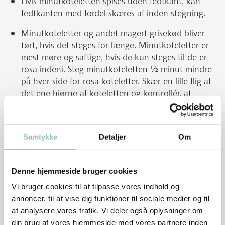
Hvis minutkoteletten spises uden fedtkant, kan
fedtkanten med fordel skæres af inden stegning.
Minutkoteletter og andet magert grisekød bliver
tørt, hvis det steges for længe. Minutkoteletter er
mest møre og saftige, hvis de kun steges til de er
rosa indeni. Steg minutkoteletten ½ minut mindre
på hver side for rosa koteletter.
Skær en lille flig af
det ene hjørne af koteletten og kontrollér, at
kødet er svagt rosa
. Hvis kødet stadig er råt, skal
det steges ca. 1 minut mere på hver side.
Frossen spinat kan bruges i stedet for friske
Samtykke
Detaljer
Om
spinatblade. Tø spinaten op og pres vandet før
den kommes i frikasséen.
Denne hjemmeside bruger cookies
Persillerod og pastinak kan bruges i stedet for
Vi bruger cookies til at tilpasse vores indhold og
selleri.
annoncer, til at vise dig funktioner til sociale medier og til
at analysere vores trafik. Vi deler også oplysninger om
Energifordeling
din brug af vores hjemmeside med vores partnere inden