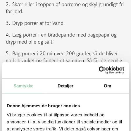
Skær riller i toppen af porrerne og skyl grundigt fri
for jord.
Dryp porrer af for vand.
Læg porrer i en bradepande med bagepapir og
dryp med olie og salt.
Bag porrer i 20 min ved 200 grader, så de bliver
godt branket og falder lidt sammen. Så får de nemlig
en stor sødme og mister det meste af den skarpe
smag, samtidig med at porresmagen bliver ret intens.
Samtykke
Detaljer
Om
Appelsindressing
Skræl appelsiner og kom dem på en varm, tør
Denne hjemmeside bruger cookies
pande.
Vi bruger cookies til at tilpasse vores indhold og
Steg dem 1-2 minutter på hver side, så de får en
annoncer, til at vise dig funktioner til sociale medier og til
flot brændt og karamelliseret overflade.
at analysere vores trafik. Vi deler også oplysninger om