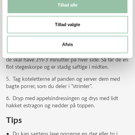
Tillad alle
Varm olie på en pande ved god varme til den er
varm.
Tillad valgte
Det skal sige "lyde", når kødet kommer på panden.
Brun koteletterne ca. 1 minut på hver side.
Afvis
Skru ned til middel varme og steg dem færdige –
de skal have 2½-3 minutter på hver side. Så får de en
flot stegeskorpe og er stadig saftige i midten.
Tag koteletterne af panden og server dem med
bagte porrer, som du deler i ”strimler”.
Dryp med appelsindressingen og drys med lidt
hakket estragon og nødder på toppen.
Tips
Du kan sagtens lave porrerne en dag eller to i