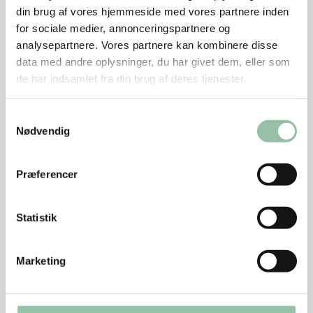
din brug af vores hjemmeside med vores partnere inden
Kom appelsiner i en skål.
for sociale medier, annonceringspartnere og
Krydr med salt, æbleeddike og olivenolie.
analysepartnere. Vores partnere kan kombinere disse
data med andre oplysninger, du har givet dem, eller som
Lad dem marinere lidt.
de har indsamlet fra din brug af deres tjenester.
Skyl estragon og afdryp.
Samtykkevalg
Blend appelsin og marinade og evt. væde fra
Nødvendig
bradepanden med porrer.
Tilsæt halvdelen af estragonen og blend til en
Præferencer
dressing.
Smag evt. til med salt, peber og honning.
Statistik
Topping
Marketing
Hak nødder.
Stegte koteletter fortsat